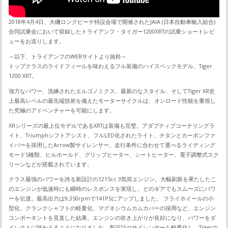
2018年4月4日、大磯ロングビーチ特設会場で開催されたJAIA (日本自動車輸入組合)
合同試乗会において収録したトライアンフ・タイガー1200XRTの試乗ショートレビ
ューをお送りします。
～以下、トライアンフのWEBサイトより抜粋～
トップクラスのライドフィールを味わえるフル装備のハイスペックモデル、Tiger
1200 XRT。
強力なパワー、洗練されたエルゴノミクス、最新のなスタイル、そしてTiger XR史
上最高レベルの最先端技術を備えたモーターサイクルは、オンロード性能を重視し
た究極のアドベンチャーを可能にします。
XRシリーズの最上位モデルであるXRTは装備も完璧。アダプティブコーナリングラ
イト、Triumphシフトアシスト、フルLED化されたライト、チタンとカーボンファ
イバーを採用したArrow製サイレンサー、走行条件に合わせて選べるライディング
モード5種類、ヒルホールド、グリップヒーター、シートヒーター、電子調整式スク
リーンなどが搭載されています。
クラス最強のパワーを誇る新設計の1215cc 3気筒エンジン。大幅刷新を果たしたこ
のエンジンが低速時にも瞬時のレスポンスを実現し、どのギアでもスムーズにパワ
ーを伝達。最高出力は9,350rpmで141PSにアップしました。 フライホイールの小
型化、クランクシャフトの軽量化、マグネシウムカムカバーの採用など、エンジン
コンポーネントを見直した結果、エンジンの吹き上がりが良好になり、パワーをダ
イレクトに味わえるようになりました。新設計のサイレンサーも軽量化し、Tigerの