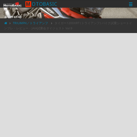
M
O
T
O
B
A
S
I
C
TRIUMPH／トライアンフ
タイガー1200XRT (トライアンフ) バイク試乗ショートイ
ンプレ・レビュー・JAIA試乗会ダイジェスト Vol.9