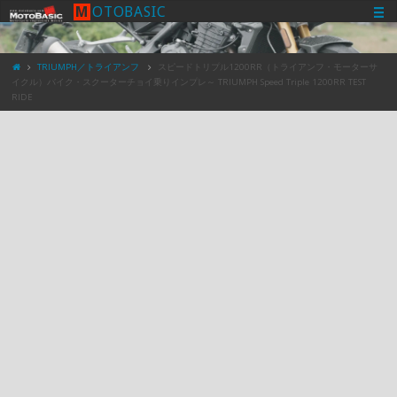
M
O
T
O
B
A
S
I
C
TRIUMPH／トライアンフ
スピードトリプル1200RR（トライアンフ・モーターサ
イクル）バイク・スクーターチョイ乗りインプレ～ TRIUMPH Speed Triple 1200RR TEST
RIDE