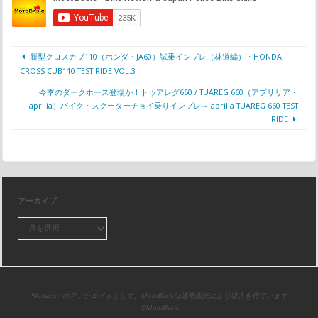
新型クロスカブ110（ホンダ・JA60）試乗インプレ（林道編）・HONDA
CROSS CUB110 TEST RIDE VOL.3
今季のダークホース登場か！トゥアレグ660 / TUAREG 660（アプリリア・
aprilia）バイク・スクーターチョイ乗りインプレ～ aprilia TUAREG 660 TEST
RIDE
アーカイブ
*Amazon のアソシエイトとして、MotoBasicは適格販売により収入を得ています
©MotoBasic