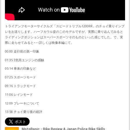
トライアンフモーターサイクルズ「スピードトリプル1200RR」のチョイ乗りインプ
レをお送りします。ハーフカウル姿のこのモデルですが、実際に乗り込んでみると
ライディングポジションはスーパースポーツそのものといった感じでした。で、実
際に走らせてみると･･･詳しくは映像本編にて。
00:00 走行前の第一印象
01:35 3気筒エンジンの感触
05:14 車体の印象など
07:25 スポーツモード
09:16 トラックモード
11:06 レインモード
12:09 ブレーキについて
13:58 チョイ乗り後の総評