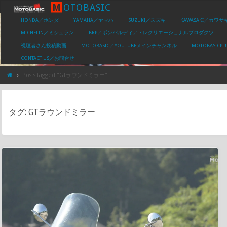
M
O
T
O
B
A
S
I
C
HONDA／ホンダ
YAMAHA／ヤマハ
SUZUKI／スズキ
KAWASAKI／カワサ
MICHELIN／ミシュラン
BRP／ボンバルディア・レクリエーショナルプロダクツ
視聴者さん投稿動画
MOTOBASIC／YOUTUBEメインチャンネル
MOTOBASIC
CONTACT US／お問合せ
Posts tagged "GTラウンドミラー"
タグ:
GTラウンドミラー