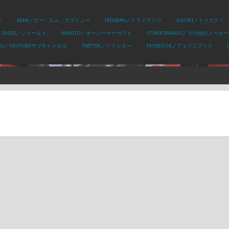
キ
BMW／ビー・エム・ダブリュー
TRIUMPH／トライアンフ
DUCATI／ドゥカティ
SHOEI／ショーエイ
KABUTO／オージーケーカブト
OTHER BRANDS／その他のメーカー
PLUS／YOUTUBEサブチャンネル
TWITTER／ツイッター
FACEBOOK／フェイスブック