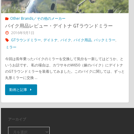
Other Brands／その他のメーカー
バイク用品レビュー・デイトナ GTラウンドミラー
2016年9月1日
GTラウンドミラー
,
デイトナ
,
バイク
,
バイク用品
,
バックミラー
,
ミラー
今回は長年乗ったバイクのミラーを交換して気分を一新してはどうか、と
いうお話です。 私の場合は、カワサキのW650（嫁のバイク）にデイトナ
のGTラウンドミラーを装着してみました。このバイクに関しては、ずっと
丸形ミラーに交換 …
動画と記事
アーカイブ