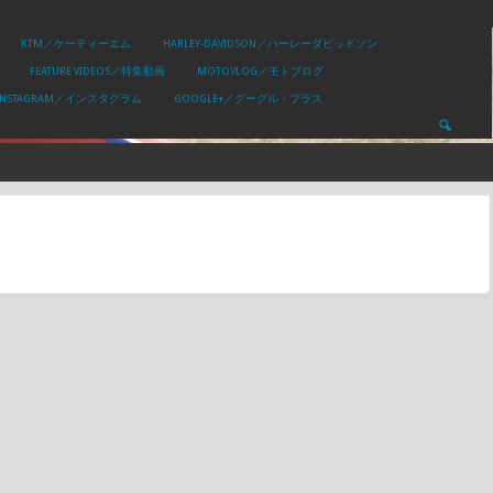
KTM／ケーティーエム
HARLEY-DAVIDSON／ハーレーダビッドソン
FEATURE VIDEOS／特集動画
MOTOVLOG／モトブログ
INSTAGRAM／インスタグラム
GOOGLE+／グーグル・プラス