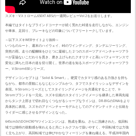
スズキ・Vストローム650XT ABSの一週間レビューVol.2をお送りします。
本編ではタイトなブラインドコーナーが続く荒れた峠道を走行しながら、エンジン
や車体、足回り、ブレーキなどの印象についてフリートークしています。
～以下スズキWEBサイトより抜粋～
いつものルート、週末のハイウェイ、峠のワインディング、タンデムツーリング、
突然の雨。走りの醍醐味をひとつに凝縮した２つのスポーツアドベンチャーツアラ
ーが妥協ないこだわりを貫き、磨き上げられたクオリティと高いパフォーマンスで
変化に満ちた日本の道を切り開く。世界の道を知るスポーツアドベンチャーツアラ
ー、V-Strom650シリーズ。
デザインコンセプトは「Solid & Smart」。硬質でカタマリ感のある力強さを持ち
ながら、都市の景観にもなじむシンプルかつ、タフでスタイリッシュなデザインを
表現。V-Stromシリーズとしてスタイリングイメージを共通化することで、V-
Stromブランドを一元化。スズキ伝統のスタイリングイメージを継承した車両先端
からタンク上部まで切れ目なくつながるシャープなラインは、DR-BIGのDNAをより
具体的に表現。スズキのアドベンチャーモデルとしてのアイデンティティと伝統を
ライダーに感じさせるデザインとなった。
645cm3のDOHC90°Vツインエンジンは、熟成を重ね、さらに洗練された。低回転
域では独特の鼓動感を味わえると共にトルクフルで扱いやすく、中回転域では力強
く立ち上がり、高回転域では伸びやかなフィーリングを兼ね備える。平成28年国内