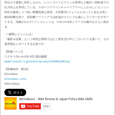
排出ガス規制に対応しながら、レジンコートピストンの採用など幅広い回転域での
出力向上を実現している。スポーツアドベンチャーツアラーにふさわしいエンジン
特性を確保しつつ高い燃費性能も実現。大容量20Lフューエルタンクと合わせ長い
航続距離を誇り、長距離ツーリングでは給油のストレスを減らしライダーをサポー
トする。洗練されたVツインユニットは、V-Strom650シリーズの魅力をさらに高め
る。
（1週間レビューとは）
「撮影＆試乗」という特別な環境ではなく実生活の中にこのバイクを置いて、その
使用感をレポートする企画です。
【関連ページ】
スズキ V-Strom650 ABS 製品概要
www1.suzuki.co.jp/motor/product/dl650xal8/top
【映像制作・配信】
MotoBasic
motobasic.com/
#MotoBasic