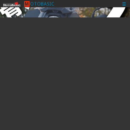
M
O
T
O
B
A
S
I
C