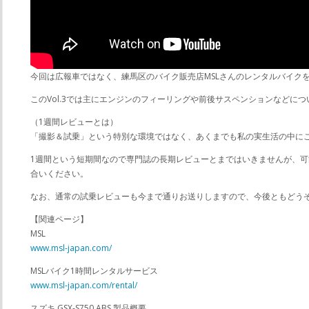
今回は広報車ではなく、練馬区のバイク販売店MSLさんのレンタルバイクをお借り
このVol.3では主にエンジンのフィーリングや前後サスペンションなどに
（1週間レビューとは）
「撮影＆試乗」という特別な環境ではなく、あくまでも私の実生活の中に
1週間という短期間なので専門誌の長期レビューとまではいきませんが、
合いください。
なお、通常の試乗レビューも今まで通りお送りしますので、今後ともどう
【関連ページ】
MSL
www.msl-japan.com/
MSLバイク1時間レンタルサービス
www.msl-japan.com/rental/
スズキ GSX-S750 ABS 製品概要