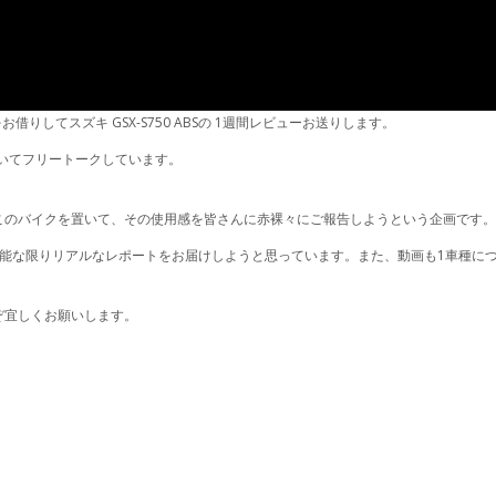
してスズキ GSX-S750 ABSの 1週間レビューお送りします。
ついてフリートークしています。
このバイクを置いて、その使用感を皆さんに赤裸々にご報告しようという企画です
可能な限りリアルなレポートをお届けしようと思っています。また、動画も1車種に
ぞ宜しくお願いします。