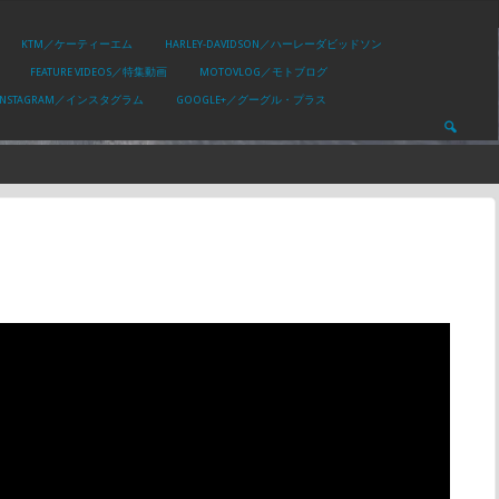
KTM／ケーティーエム
HARLEY-DAVIDSON／ハーレーダビッドソン
FEATURE VIDEOS／特集動画
MOTOVLOG／モトブログ
INSTAGRAM／インスタグラム
GOOGLE+／グーグル・プラス