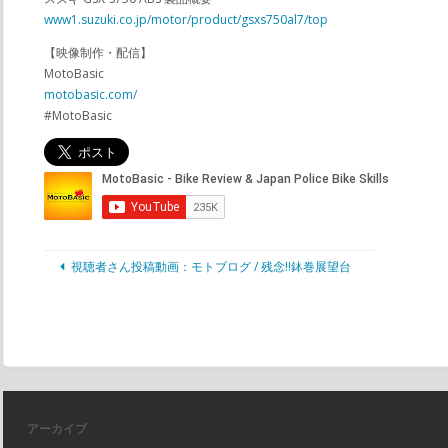
www1.suzuki.co.jp/motor/product/gsxs750al7/top
【映像制作・配信】
MotoBasic
motobasic.com/
#MotoBasic
視聴者さん投稿動画：モトブログ / 残念!!鉢巻展望台
アーカイブ