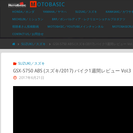
M
O
T
O
B
A
S
I
C
HONDA／ホンダ
YAMAHA／ヤマハ
SUZUKI／スズキ
KAWASAKI／カワサ
MICHELIN／ミシュラン
BRP／ボンバルディア・レクリエーショナルプロダクツ
視聴者さん投稿動画
MOTOBASIC／YOUTUBEメインチャンネル
MOTOBASIC
CONTACT US／お問合せ
SUZUKI／スズキ
GSX-S750 ABS (スズキ/2017) バイク1週間レビュー Vol.
SUZUKI／スズキ
GSX-S750 ABS (スズキ/2017) バイク1週間レビュー Vol.3
2017年6月21日