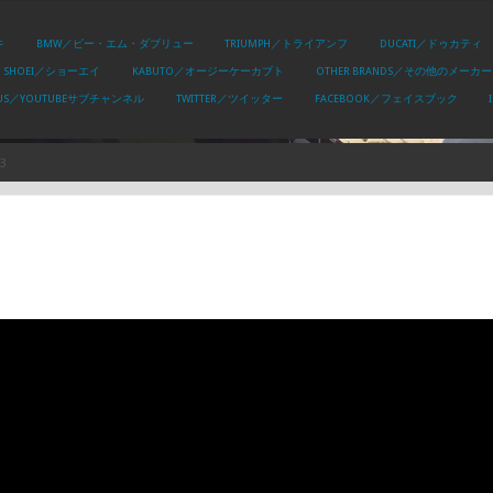
キ
BMW／ビー・エム・ダブリュー
TRIUMPH／トライアンフ
DUCATI／ドゥカティ
SHOEI／ショーエイ
KABUTO／オージーケーカブト
OTHER BRANDS／その他のメーカー
PLUS／YOUTUBEサブチャンネル
TWITTER／ツイッター
FACEBOOK／フェイスブック
3