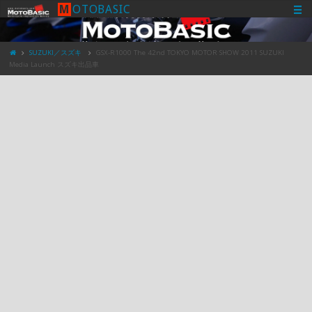
M
O
T
O
B
A
S
I
C
SUZUKI／スズキ
GSX-R1000 The 42nd TOKYO MOTOR SHOW 2011 SUZUKI
Media Launch スズキ出品車