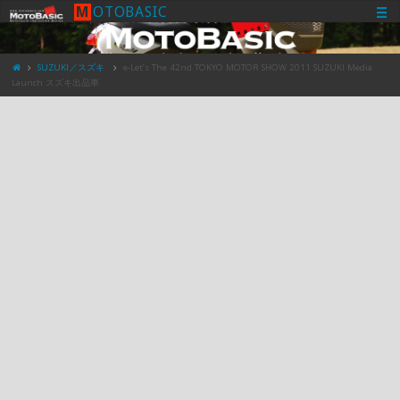
M
O
T
O
B
A
S
I
C
SUZUKI／スズキ
e-Let’s The 42nd TOKYO MOTOR SHOW 2011 SUZUKI Media
Launch スズキ出品車