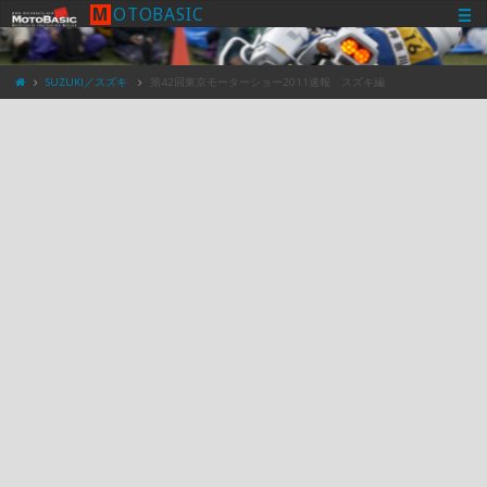
M
O
T
O
B
A
S
I
C
SUZUKI／スズキ
第42回東京モーターショー2011速報 スズキ編