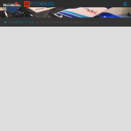
M
O
T
O
B
A
S
I
C
SUZUKI／スズキ
スズキ GSX250R (2017) 発表会ダイジェスト