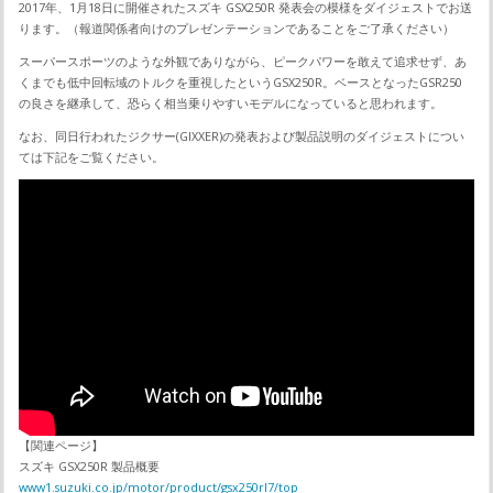
2017年、1月18日に開催されたスズキ GSX250R 発表会の模様をダイジェストでお送
ります。（報道関係者向けのプレゼンテーションであることをご了承ください）
スーパースポーツのような外観でありながら、ピークパワーを敢えて追求せず、あ
くまでも低中回転域のトルクを重視したというGSX250R。ベースとなったGSR250
の良さを継承して、恐らく相当乗りやすいモデルになっていると思われます。
なお、同日行われたジクサー(GIXXER)の発表および製品説明のダイジェストについ
ては下記をご覧ください。
【関連ページ】
スズキ GSX250R 製品概要
www1.suzuki.co.jp/motor/product/gsx250rl7/top