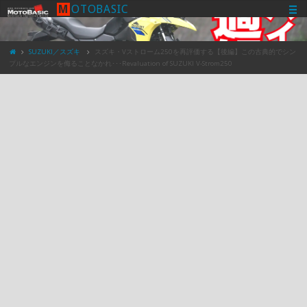
M
O
T
O
B
A
S
I
C
SUZUKI／スズキ
スズキ・Vストローム250を再評価する【後編】この古典的でシン
プルなエンジンを侮ることなかれ･･･Revaluation of SUZUKI V-Strom250