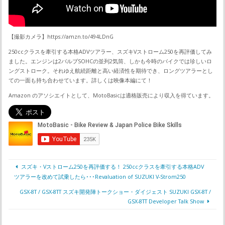
【撮影カメラ】https://amzn.to/494LDnG
250ccクラスを牽引する本格ADVツアラー、スズキVストローム250を再評価してみ
ました。エンジンは2バルブSOHCの並列2気筒、しかも今時のバイクでは珍しいロ
ングストローク。それゆえ航続距離と高い経済性を期待でき、ロングツアラーとし
ての一面も持ち合わせています。詳しくは映像本編にて！
Amazon のアソシエイトとして、MotoBasicは適格販売により収入を得ています。
スズキ・Vストローム250を再評価する！ 250ccクラスを牽引する本格ADV
ツアラーを改めて試乗したら･･･Revaluation of SUZUKI V-Strom250
GSX-8T / GSX-8TT スズキ開発陣トークショー・ダイジェスト SUZUKI GSX-8T /
GSX-8TT Developer Talk Show