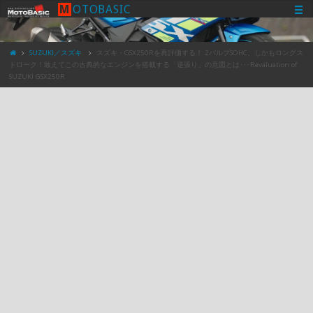
M
O
T
O
B
A
S
I
C
SUZUKI／スズキ
スズキ・GSX250Rを再評価する！ 2バルブSOHC、しかもロングス
トローク！敢えてこの古典的なエンジンを搭載する「逆張り」の意図とは･･･Revaluation of
SUZUKI GSX250R