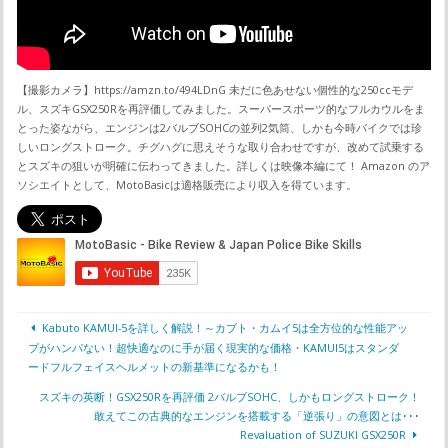
【撮影カメラ】https://amzn.to/494LDnG 未だに色あせない個性的な250ccモデ
ル、スズキGSX250Rを再評価してみました。スーパースポーツ的なフルカウルをま
とった姿ながら、エンジンは2バルブSOHCの並列2気筒、しかも今時バイクでは珍
しいロングストローク。チグハグに思えそうな取り合わせですが、改めて試乗する
とスズキの狙いが明確に伝わってきました。詳しくは映像本編にて！ Amazon のア
ソシエイトとして、MotoBasicは適格販売により収入を得ています。
Kabuto KAMUI-5を詳しく解説！～カブト・カムイ5は全方位的な性能アッ
プがハンパない！超快適なのに手が届く現実的な価格・KAMUI5はスタンダ
ードフルフェイスヘルメットの新基準になるかも！
スズキの英断！GSX250Rを再評価 2バルブSOHC、しかもロングストローク！
敢えてこの古典的なエンジンを搭載する「逆張り」の意図とは･･･
Revaluation of SUZUKI GSX250R