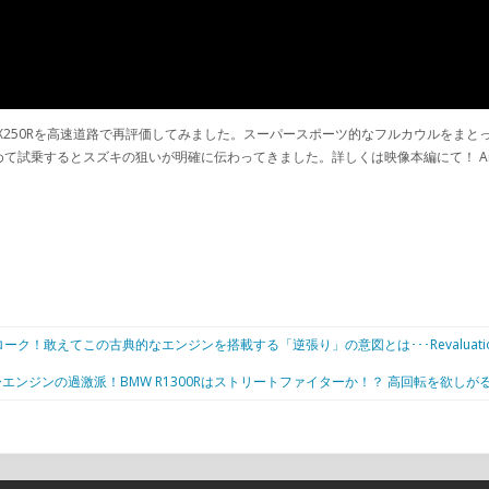
き、スズキGSX250Rを高速道路で再評価してみました。スーパースポーツ的なフルカウル
乗するとスズキの狙いが明確に伝わってきました。詳しくは映像本編にて！ Amazo
！敢えてこの古典的なエンジンを搭載する「逆張り」の意図とは･･･Revaluation of 
エンジンの過激派！BMW R1300Rはストリートファイターか！？ 高回転を欲しがるエンジンと盤