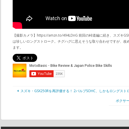
【撮影カメラ】https://amzn.to/494LDnG 前回の峠道編に続
は珍しいロングストローク。チグハグに思えそうな取り合わせですが、改めて試
ます。
スズキ・GSX250Rを再評価する！ 2バルブSOHC、しかもロングストローク
ボクサー