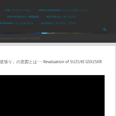
KTM／ケーティーエム
HARLEY-DAVIDSON／ハーレーダビッドソン
FEATURE VIDEOS／特集動画
MOTOVLOG／モトブログ
INSTAGRAM／インスタグラム
GOOGLE+／グーグル・プラス
 of SUZUKI GSX250R
･･･Revaluation of SUZUKI GSX250R