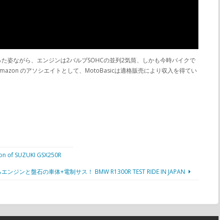
をまとった姿ながら、エンジンは2バルブSOHCの並列2気筒、しかも今時バイクで
n のアソシエイトとして、MotoBasicは適格販売により収入を得てい
SUZUKI GSX250R
石の車体+電制サス！ BMW R1300R TEST RIDE IN JAPAN