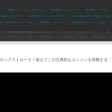
キ
BMW／ビー・エム・ダブリュー
TRIUMPH／トライアンフ
DUCATI／ドゥカティ
SHOEI／ショーエイ
KABUTO／オージーケーカブト
OTHER BRANDS／その他のメーカー
PLUS／YOUTUBEサブチャンネル
TWITTER／ツイッター
FACEBOOK／フェイスブック
もロングストローク！敢えてこの古典的なエンジンを搭載する「逆張り」の意図とは･･･Revaluation
ングストローク！敢えてこの古典的なエンジンを搭載する「逆張り」の意図とは