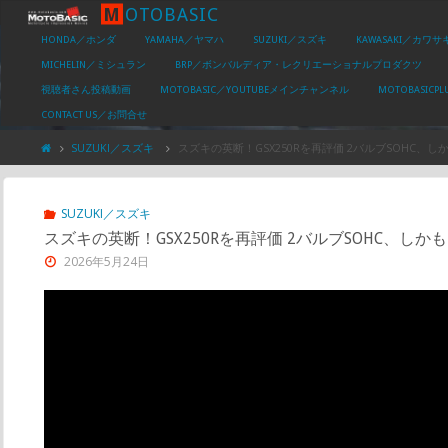
M
O
T
O
B
A
S
I
C
HONDA／ホンダ
YAMAHA／ヤマハ
SUZUKI／スズキ
KAWASAKI／カワサ
MICHELIN／ミシュラン
BRP／ボンバルディア・レクリエーショナルプロダクツ
視聴者さん投稿動画
MOTOBASIC／YOUTUBEメインチャンネル
MOTOBASIC
CONTACT US／お問合せ
SUZUKI／スズキ
スズキの英断！GSX250Rを再評価 2バルブSOHC、しか
SUZUKI／スズキ
スズキの英断！GSX250Rを再評価 2バルブSOHC、しかもロ
2026年5月24日