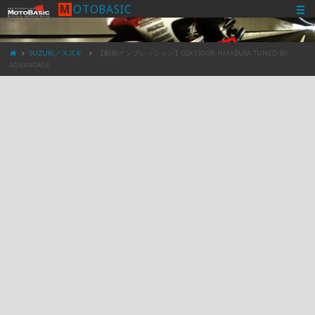
M
O
T
O
B
A
S
I
C
SUZUKI／スズキ
【動画インプレッション】GSX1300R HAYABUSA TUNED BY
ADVANTAGE