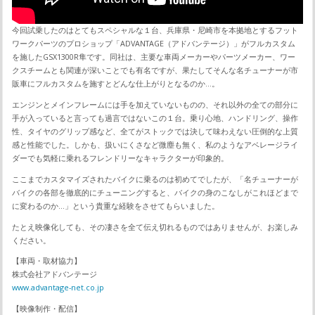
今回試乗したのはとてもスペシャルな１台、兵庫県・尼崎市を本拠地とするフット
ワークパーツのプロショップ「ADVANTAGE（アドバンテージ）」がフルカスタム
を施したGSX1300R隼です。同社は、主要な車両メーカーやパーツメーカー、ワー
クスチームとも関連が深いことでも有名ですが、果たしてそんな名チューナーが市
販車にフルカスタムを施すとどんな仕上がりとなるのか…。
エンジンとメインフレームには手を加えていないものの、それ以外の全ての部分に
手が入っていると言っても過言ではないこの１台。乗り心地、ハンドリング、操作
性、タイヤのグリップ感など、全てがストックでは決して味わえない圧倒的な上質
感と性能でした。しかも、扱いにくさなど微塵も無く、私のようなアベレージライ
ダーでも気軽に乗れるフレンドリーなキャラクターが印象的。
ここまでカスタマイズされたバイクに乗るのは初めてでしたが、「名チューナーが
バイクの各部を徹底的にチューニングすると、バイクの身のこなしがこれほどまで
に変わるのか…」という貴重な経験をさせてもらいました。
たとえ映像化しても、その凄さを全て伝え切れるものではありませんが、お楽しみ
ください。
【車両・取材協力】
株式会社アドバンテージ
www.advantage-net.co.jp
【映像制作・配信】