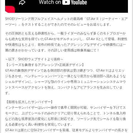
SHOEIツーリング用フルフェイスヘルメットの最高峰「GT-Air II（ジーティー・エア
ーツー）」をテストすることができたのでそのレビューをお送りします。
その圧倒的とも言える静粛性から、一般ライダーのみならず多くのモトブロガーか
らも絶大な支持を得ていたGT-Airがモデルチェンジし、GT-Air IIとして登場。利便性
や快適性はもとより、前作の特長であったアグレッシブなデザインや静粛性には一
層の磨きがかかっています。その詳しい使用感は映像本編にて！
～以下、SHOEIウェブサイトより抜粋～
【シリーズを象徴するアグレッシブ×正統派デザイン】
GT-Airの象徴的デザインである側頭部の形状は受け継ぎつつ、GT-AirⅡはよりエッ
ジをきかせ、ベンチレーションパーツと一体となり前方から後頭部へ流れるような
シェルデザインに。シャープな顎のラインや専用コミュニケーションシステムマウ
ントスペースがアクセントを加え、コンパクトなアピアランスを生み出していま
す。
【面積を拡大したサンバイザー】
インナーサンバイザーはレバー操作で素早く開閉が可能。サンバイザーを下げてス
モークに、上げてシールドのみのクリアに切り替えられることで、トンネル進入時
などの急な視界状況の変化にも即座に対応でき、ツーリング先でシールドを取り換
える必要がなく高い利便性を実現しています。
GT-AirⅡは新たにQSV-2サンバイザーを装備。従来モデルよりサンバイザーの長さを