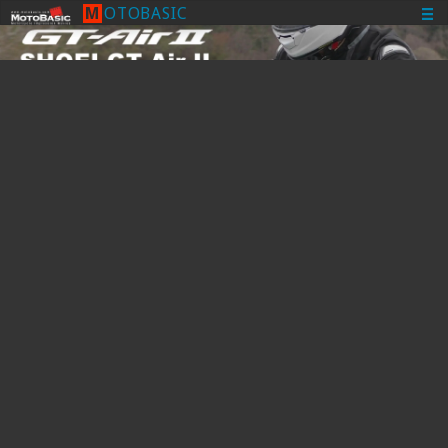
M
O
T
O
B
A
S
I
C