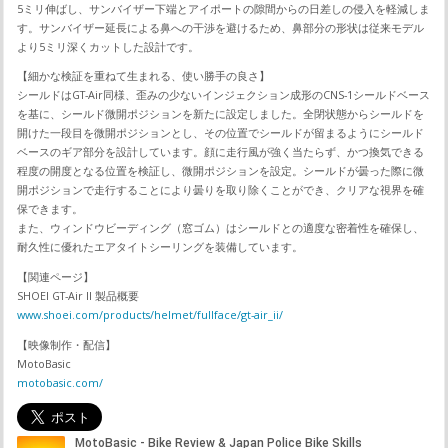
5ミリ伸ばし、サンバイザー下端とアイポートの隙間からの日差しの侵入を軽減しま
す。サンバイザー延長による鼻への干渉を避けるため、鼻部分の形状は従来モデル
より5ミリ深くカットした設計です。
【細かな検証を重ねて生まれる、使い勝手の良さ】
シールドはGT-Air同様、歪みの少ないインジェクション成形のCNS-1シールドベース
を基に、シールド微開ポジションを新たに設定しました。全閉状態からシールドを
開けた一段目を微開ポジションとし、その位置でシールドが留まるようにシールド
ベースのギア部分を設計しています。顔に走行風が強く当たらず、かつ換気できる
程度の開度となる位置を検証し、微開ポジションを設定。シールドが曇った際に微
開ポジションで走行することにより曇りを取り除くことができ、クリアな視界を確
保できます。
また、ウィンドウビーディング（窓ゴム）はシールドとの適度な密着性を確保し、
耐久性に優れたエアタイトシーリングを装備しています。
【関連ページ】
SHOEI GT-Air II 製品概要
www.shoei.com/products/helmet/fullface/gt-air_ii/
【映像制作・配信】
MotoBasic
motobasic.com/