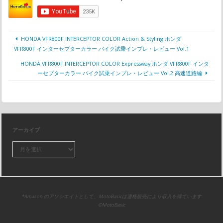
HONDA VFR800F INTERCEPTOR COLOR Action & Styling ホンダ
VFR800F インターセプターカラー バイク試乗インプレ・レビュー Vol.1
HONDA VFR800F INTERCEPTOR COLOR Expressway ホンダ VFR800F インタ
ーセプターカラー バイク試乗インプレ・レビュー Vol.2 高速道路編
アーカイブ
*Amazon のアソシエイトとして、MotoBasicは適格販売により収入を得ています
©MotoBasic