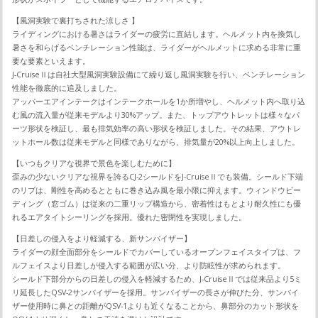
【風洞実験で裏打ちされた涼しさ 】
ライディングにおける暑さはライダーの疲労に直結します。ヘルメット内を換気し
暑さを和らげるベンチレーション性能は、ライダーがヘルメットに求める非常に重
要な要素といえます。
J-CruiseⅡは自社大型風洞実験設備にて繰り返し風洞実験を行い、ベンチレーション
性能を徹底的に追及しました。
アッパーエアインテークはインテークホールを1か所増やし、ヘルメット内へ取り込
む風の流入量が従来モデルより30%アップ。また、トップアウトレットは様々なパ
ーツ形状を検証し、最も排気効率の高い形状を検証しました。その結果、アウトレ
ットホール数は従来モデルと同様でありながら、排気量が20%以上向上しました。
【いつもクリアな視界で景色を楽しむために】
歪みの少ないクリアな視界を誇るCJ-2シールドをJ-CruiseⅡでも装備。シールド下端
のリブは、剛性を高めるとともに巻き込み風を最小限に抑えます。ウィンドウビー
ディング（窓ゴム）は従来の二重リップ構造から、密着性はもとより耐久性にも優
れるエアタイトシーリングを採用。優れた密閉性を実現しました。
【日差しの侵入をより軽減する、新サンバイザー】
ライダーの顔全面部分をシールドでカバーしているオープンフェイスタイプは、フ
ルフェイスより日差しが侵入する範囲が広い分、より防眩性が求められます。
シールド下部分からの日差しの侵入を軽減するため、J-CruiseⅡでは従来品より5ミ
リ延長したQSV-2サンバイザーを採用。サンバイザーの長さが伸びた分、サンバイ
ザー使用時に鼻との距離がQSV-1よりも近くなることから、鼻部分のカット形状を