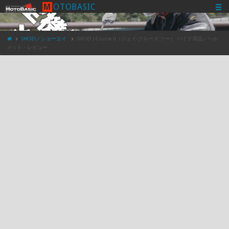
M
O
T
O
B
A
S
I
C
SHOEI／ショーエイ
SHOEI J-Cruise II（ジェイ-クルーズ ツー） バイク用品／ヘル
メット・レビュー