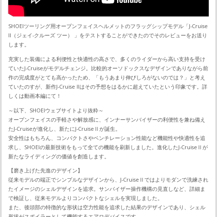
SHOEIツーリング用オープンフェイスヘルメットのフラッグシップモデル「J-Cruise
II（ジェイ-クルーズ ツー） 」をテストすることができたのでそのレビューをお送り
します。
充実した装備による利便性と快適性の高さで、多くのライダーから高い支持を受け
ていたJ-Cruiseがモデルチェンジ。比較的オーソドックスなデザインでありながら前
作の完成度がとても高かったため、「もうあまり伸びしろがないのでは？」と考え
ていたのすが、新作J-Cruise IIはその予想をはるかに超えていたという印象です。詳
しくは動画本編にて！
～以下、SHOEIウェブサイトより抜粋～
オープンフェイスの手軽さや解放感に、インナーサンバイザーの利便性を兼ね備え
たJ-Cruiseが進化し、新たにJ-CruiseⅡが誕生。
安全性はもちろん、コンパクトさやベンチレーション性能など機能性や快適性を追
求し、SHOEIの最新技術をもって全ての機能を刷新しました。進化したJ-CruiseⅡが
新たなライディングの価値を創造します。
【磨き上げた先進のデザイン】
従来モデルの端正でシンプルなデザインから、J-CruiseⅡではよりモダンで洗練され
たイメージのシェルデザインを追求。サンバイザー操作機構の見直しなど、詳細ま
で検証し、従来モデルよりコンパクトなシェルを実現しました。
また、後頭部の特徴的な形状は空力性能を追求した結果のデザインであり、シェル
形状がスポイラーとして機能するエアロデバイスです。