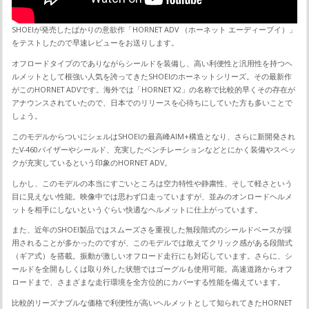
SHOEIが発売したばかりの意欲作「HORNET ADV （ホーネット エーディーブイ）」
をテストしたので早速レビューをお送りします。
オフロードタイプのでありながらシールドを装備し、高い利便性と汎用性を持つヘ
ルメットとして根強い人気を誇ってきたSHOEIのホーネットシリーズ。その最新作
がこのHORNET ADVです。海外では「HORNET X2」の名称で比較的早くその存在が
アナウンスされていたので、日本でのリリースを心待ちにしていた方も多いことで
しょう。
このモデルからついにシェルはSHOEIの最高峰AIM+構造となり、さらに新開発され
たV-460バイザーやシールド、充実したベンチレーションなどとにかく装備やスペッ
クが充実しているという印象のHORNET ADV。
しかし、このモデルの本当にすごいところは空力特性や静粛性、そして軽さという
目に見えない性能。映像中では思わず口走っていますが、並みのオンロードヘルメ
ットを相手にしないというぐらい快適なヘルメットに仕上がっています。
また、近年のSHOEI製品ではスムーズさを重視した無段階式のシールドベースが採
用されることが多かったのですが、このモデルでは敢えてクリック感がある段階式
（ギア式）を搭載。振動が激しいオフロード走行にも対応しています。さらに、シ
ールドを全開もしくは取り外した状態ではゴーグルも使用可能。高速道路からオフ
ロードまで、さまざまな走行環境を全方位的にカバーする性能を備えています。
比較的リーズナブルな価格で利便性が高いヘルメットとして知られてきたHORNET