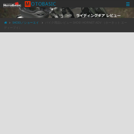
M
O
T
O
B
A
S
I
C
SHOEI／ショーエイ
バイク用品レビュー SHOEI HORNET ADV （ホーネット エー
ディーブイ）