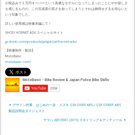
が税込みで５万円オーバーという高価なモデルになってしまったことにやや寂しさ
を感じるものの、この完成度の高さを知ってしまうとそれは納得せざるを得ないと
いう印象でした。
詳しい使用感は映像本編にて！
SHOEI HORNET ADV スペシャルサイト
jp.shoei.com/products/ja/special/hornet-adv/
【映像制作・配信】
MotoBasic
motobasic.com/
デザイン作業、はじめの一歩・スズキ GSX-S1000 ABS／GSX-S1000F ABS
製品説明会ダイジェスト
ヤマハ XJR1300C (2015) スタイリング＆ディティール