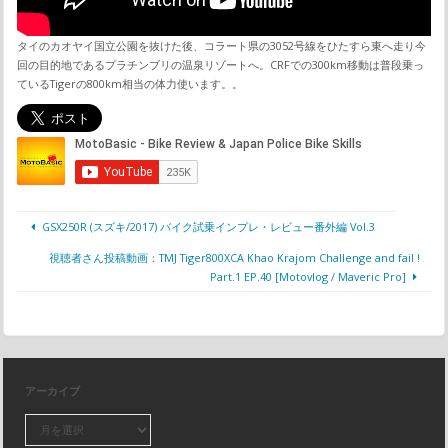
タイのカオヤイ国立公園を抜けた後、コラート県の3052号線をひたすら東へ走り今
回の目的地であるプラチンブリの温泉リゾートへ。CRFでの300km移動は普段乗っ
ているTigerの800km相当の体力使います。。
GSX250R (スズキ/2017) バイク試乗インプレ・レビュー番外編 Vol.3
視聴者さん投稿動画：TMJ Tiger800XCA Khao Krajom Challenge and fail !
Part.1 EP.40 [Motovlog / Maveric Pro]
アーカイブ