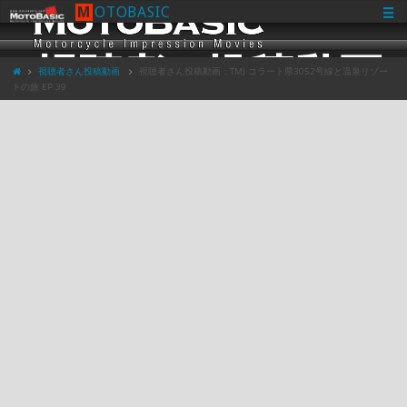
M
O
T
O
B
A
S
I
C
視聴者さん投稿動画
視聴者さん投稿動画：TMJ コラート県3052号線と温泉リゾー
トの旅 EP.39