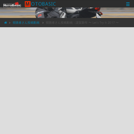
M
O
T
O
B
A
S
I
C
視聴者さん投稿動画
視聴者さん投稿動画：謹賀新年 〜 Let’s Try It 2017 〜