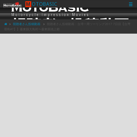
M
O
T
O
B
A
S
I
C
視聴者さん投稿動画
視聴者さん投稿動画：台湾一周ツーリング2017 7日目【台灣
環島#7】】臺東縣大鳥村〜臺東縣池上郷