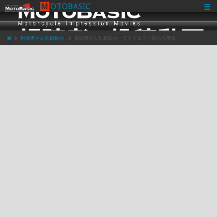
M
O
T
O
B
A
S
I
C
視聴者さん投稿動画
視聴者さん投稿動画：モトブログ / 終わる街道