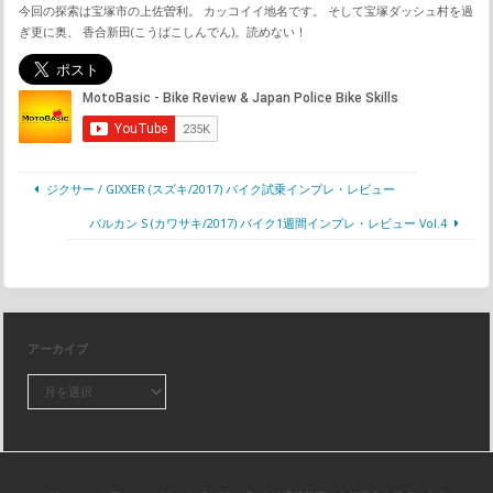
今回の探索は宝塚市の上佐曽利。 カッコイイ地名です。 そして宝塚ダッシュ村を過
ぎ更に奥、 香合新田(こうばこしんでん)。読めない！
ジクサー / GIXXER (スズキ/2017) バイク試乗インプレ・レビュー
バルカン S (カワサキ/2017) バイク1週間インプレ・レビュー Vol.4
アーカイブ