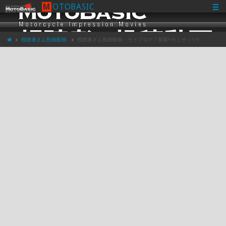
M
O
T
O
B
A
S
I
C
視聴者さん投稿動画
視聴者さん投稿動画：モトブログ / 探索!!カミサソリ!!