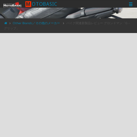
M
O
T
O
B
A
S
I
C
Other Brands／その他のメーカー
バイク関連新製品レビュー グロンドマン「G－
グリップ」