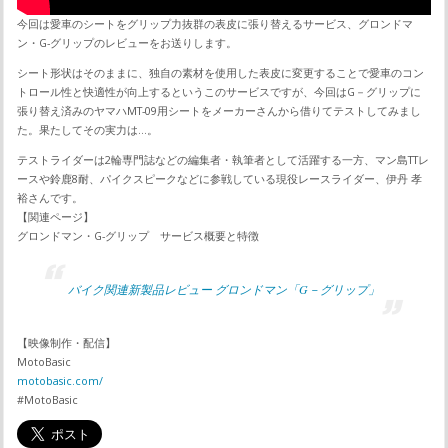
今回は愛車のシートをグリップ力抜群の表皮に張り替えるサービス、グロンドマ
ン・G-グリップのレビューをお送りします。
シート形状はそのままに、独自の素材を使用した表皮に変更することで愛車のコン
トロール性と快適性が向上するというこのサービスですが、今回はG－グリップに
張り替え済みのヤマハMT-09用シートをメーカーさんから借りてテストしてみまし
た。果たしてその実力は…。
テストライダーは2輪専門誌などの編集者・執筆者として活躍する一方、マン島TTレ
ースや鈴鹿8耐、パイクスピークなどに参戦している現役レースライダー、伊丹 孝
裕さんです。
【関連ページ】
グロンドマン・G-グリップ サービス概要と特徴
バイク関連新製品レビュー グロンドマン「G－グリップ」
【映像制作・配信】
MotoBasic
motobasic.com/
#MotoBasic