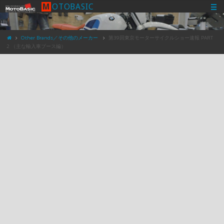
M
O
T
O
B
A
S
I
C
Other Brands／その他のメーカー
第39回東京モーターサイクルショー速報 PART
2 （主な輸入車ブース編）