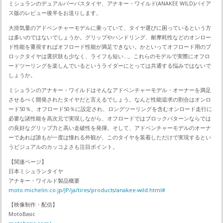
ミシュランのデュアルパーパスタイヤ、アナキー・ワイルド(ANAKEE WILD)バイア
ス版のレビュー後半をお送りします。
大排気量のアドベンチャーモデルに乗っていて、タイヤ選びに困っているという方
は多いのではないでしょうか。グリップやハンドリング、耐摩耗性などのオンロー
ド性能を重視すればオフロード性能が満足できない。かといってオフロード用のブ
ロックタイヤは選択肢も少なく、ライフも短い…。これらのモデルで実際にオフロ
ードツーリングを楽しんでいるというライダーにとっては共通する悩みではないで
しょうか。
ミシュランのアナキー・ワイルドはそんなアドベンチャーモデル・オーナーを満足
させるべく開発されたタイヤだと言えるでしょう。なんと性能追求の割合はオンロ
ード50％、オフロード50％に設定され、ロングツーリングを含むオンロード走行に
必要な諸性能を高次元で実現しながら、オフロードではブロックパターンならでは
の良好なグリップ力と高い走破性を発揮。そして、アドベンチャーモデルのオーナ
ーであれば誰もが一度は憧れる外観が、このタイヤを装着しただけで実現するとい
うビジュアルのカッコよさも注目ポイント。
【関連ページ】
日本ミシュランタイヤ
アナキー・ワイルド製品概要
moto.michelin.co.jp/JP/ja/tires/products/anakee-wild.html#
【映像制作・配信】
MotoBasic