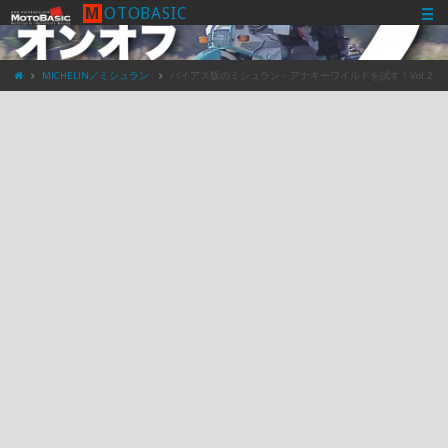
M
O
T
O
B
A
S
I
C
MICHELIN／ミシュラン
バイアス版のミシュラン・アナキーワイルドを試す！Vol.2