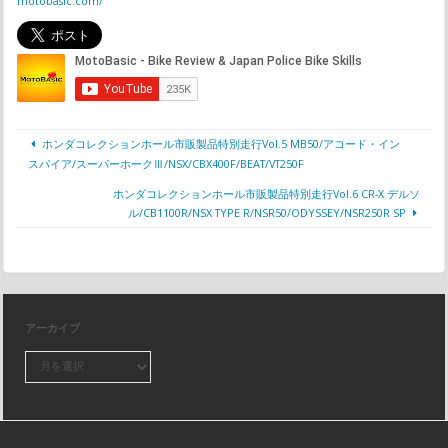
motobasic.com/
ホンダコレクションホール市販製品特別走行Vol.5 MB50/アコード・イン
スパイア/スーパーホークⅢ/NSX/CBX400F/BEAT/VT250F
ホンダコレクションホール市販製品特別走行Vol.6 CR-X デルソ
ル/CB1100R/NSX TYPE R/NSR50/ODYSSEY/NSR250R SP
アーカイブ