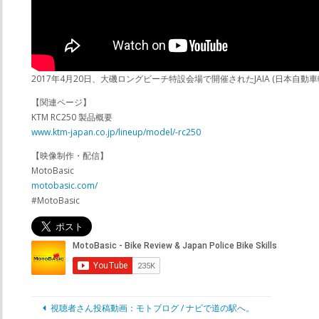
2017年4月20日、大磯ロングビーチ特設会場で開催されたJAIA (日本自
【関連ページ】
KTM RC250 製品概要
www.ktm-japan.co.jp/lineup/model/-rc250
【映像制作・配信】
MotoBasic
motobasic.com/
#MotoBasic
視聴者さん投稿動画：モトブログ / ナビで道の駅へ。