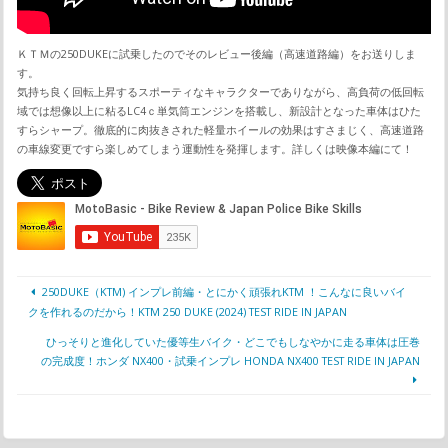
ＫＴＭの250DUKEに試乗したのでそのレビュー後編（高速道路編）をお送りしま
す。
気持ち良く回転上昇するスポーティなキャラクターでありながら、高負荷の低回転
域では想像以上に粘るLC4ｃ単気筒エンジンを搭載し、新設計となった車体はひた
すらシャープ。徹底的に肉抜きされた軽量ホイールの効果はすさまじく、高速道路
の車線変更ですら楽しめてしまう運動性を発揮します。詳しくは映像本編にて！
250DUKE（KTM) インプレ前編・とにかく頑張れKTM ！こんなに良いバイ
クを作れるのだから！KTM 250 DUKE (2024) TEST RIDE IN JAPAN
ひっそりと進化していた優等生バイク・どこでもしなやかに走る車体は圧巻
の完成度！ホンダ NX400・試乗インプレ HONDA NX400 TEST RIDE IN JAPAN