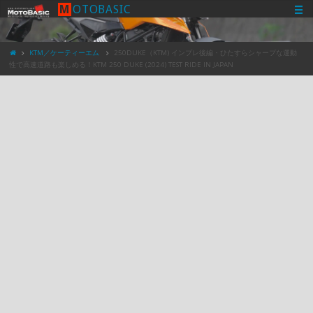
M
O
T
O
B
A
S
I
C
KTM／ケーティーエム
250DUKE（KTM) インプレ後編・ひたすらシャープな運動
性で高速道路も楽しめる！KTM 250 DUKE (2024) TEST RIDE IN JAPAN