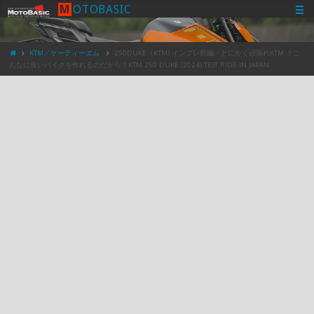
M
O
T
O
B
A
S
I
C
KTM／ケーティーエム
250DUKE（KTM) インプレ前編・とにかく頑張れKTM ！こ
んなに良いバイクを作れるのだから！KTM 250 DUKE (2024) TEST RIDE IN JAPAN