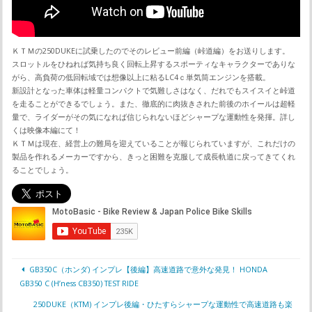
ＫＴＭの250DUKEに試乗したのでそのレビュー前編（峠道編）をお送りします。
スロットルをひねれば気持ち良く回転上昇するスポーティなキャラクターでありな
がら、高負荷の低回転域では想像以上に粘るLC4ｃ単気筒エンジンを搭載。
新設計となった車体は軽量コンパクトで気難しさはなく、だれでもスイスイと峠道
を走ることができるでしょう。また、徹底的に肉抜きされた前後のホイールは超軽
量で、ライダーがその気になれば信じられないほどシャープな運動性を発揮。詳し
くは映像本編にて！
ＫＴＭは現在、経営上の難局を迎えていることが報じられていますが、これだけの
製品を作れるメーカーですから、きっと困難を克服して成長軌道に戻ってきてくれ
ることでしょう。
GB350C（ホンダ) インプレ【後編】高速道路で意外な発見！ HONDA
GB350 C (H’ness CB350) TEST RIDE
250DUKE（KTM) インプレ後編・ひたすらシャープな運動性で高速道路も楽