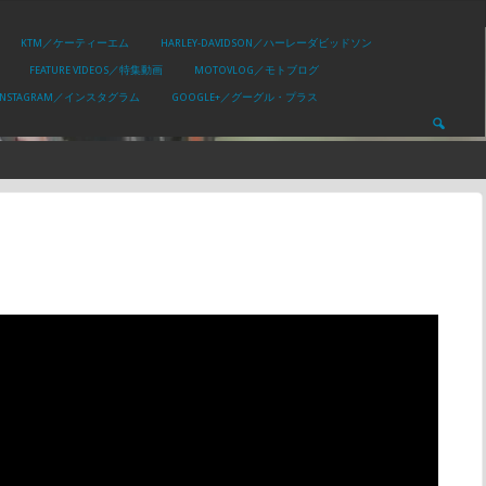
KTM／ケーティーエム
HARLEY-DAVIDSON／ハーレーダビッドソン
FEATURE VIDEOS／特集動画
MOTOVLOG／モトブログ
INSTAGRAM／インスタグラム
GOOGLE+／グーグル・プラス