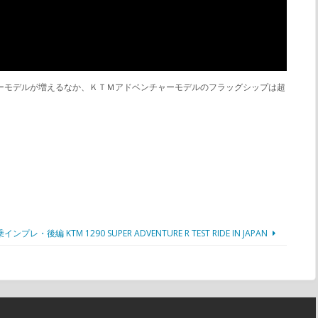
ベンチャーモデルが増えるなか、ＫＴＭアドベンチャーモデルのフラッグシップは超
・後編 KTM 1290 SUPER ADVENTURE R TEST RIDE IN JAPAN