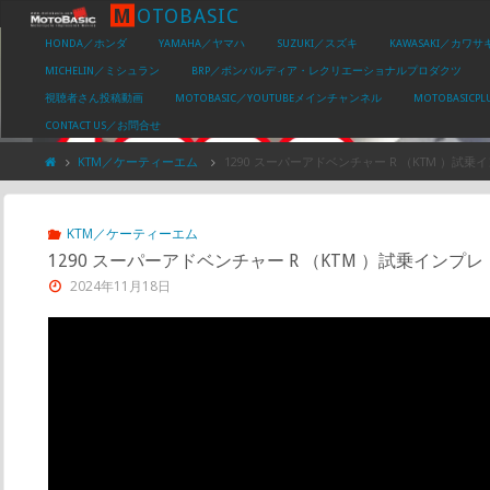
M
O
T
O
B
A
S
I
C
HONDA／ホンダ
YAMAHA／ヤマハ
SUZUKI／スズキ
KAWASAKI／カワサ
MICHELIN／ミシュラン
BRP／ボンバルディア・レクリエーショナルプロダクツ
視聴者さん投稿動画
MOTOBASIC／YOUTUBEメインチャンネル
MOTOBASIC
CONTACT US／お問合せ
KTM／ケーティーエム
1290 スーパーアドベンチャー R （KTM ）試乗インプレ・前編
KTM／ケーティーエム
1290 スーパーアドベンチャー R （KTM ）試乗インプレ・前編 KTM 
2024年11月18日