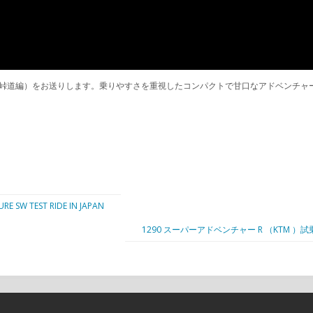
のインプレ前編（峠道編）をお送りします。乗りやすさを重視したコンパクトで甘口なアド
SW TEST RIDE IN JAPAN
1290 スーパーアドベンチャー R （KTM ）試乗インプレ