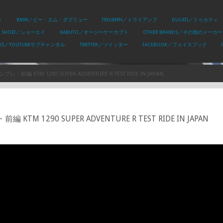
キ
BMW／ビー・エム・ダブリュー
TRIUMPH／トライアンフ
DUCATI／ドゥカティ
SHOEI／ショーエイ
KABUTO／オージーケーカブト
OTHER BRANDS／その他のメーカー
PLUS／YOUTUBEサブチャンネル
TWITTER／ツイッター
FACEBOOK／フェイスブック
 KTM 1290 SUPER ADVENTURE R TEST RIDE IN JAPAN
1290 SUPER ADVENTURE R TEST RIDE IN JAPAN