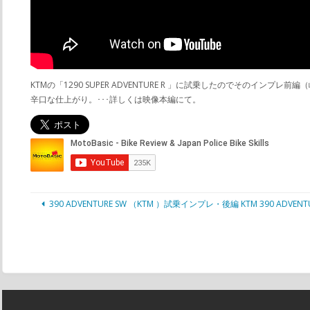
KTMの「1290 SUPER ADVENTURE R 」に試乗したのでそ
辛口な仕上がり。･･･詳しくは映像本編にて。
390 ADVENTURE SW （KTM ）試乗インプレ・後編 KTM 390 ADVENTURE 