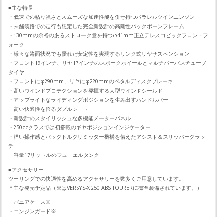
■主な特長
・低速での粘り強さとスムーズな加速性能を併せ持つパラレルツインエンジン
・未舗装路での走行も想定した完全新設計の高剛性バックボーンフレーム
・130mmの余裕のあるストローク量を持つφ41mm正立テレスコピックフロントフ
ォーク
・様々な路面状況でも優れた安定性を実現するリンク式リヤサスペンション
・フロント19インチ、リヤ17インチのスポークホイールとマルチパーパスチューブ
タイヤ
・フロントにφ290mm、リヤにφ220mmのペタルディスクブレーキ
・高いウインドプロテクションを発揮する大型ウインドシールド
・アップライトなライディングポジションを生み出すハンドルバー
・高い快適性を誇るダブルシート
・新設計のスタイリッシュな多機能メーターパネル
・250ccクラスでは初搭載のギヤポジションインジケーター
・軽い操作感とバックトルクリミッター機構を備えたアシスト＆スリッパークラッ
チ
・容量17リットルのフューエルタンク
■アクセサリー
ツーリングでの快適性を高めるアクセサリーを数多くご用意しています。
＊主な発売予定品（※はVERSYS-X 250 ABS TOURERに標準装備されています。）
・パニアケース※
・エンジンガード※