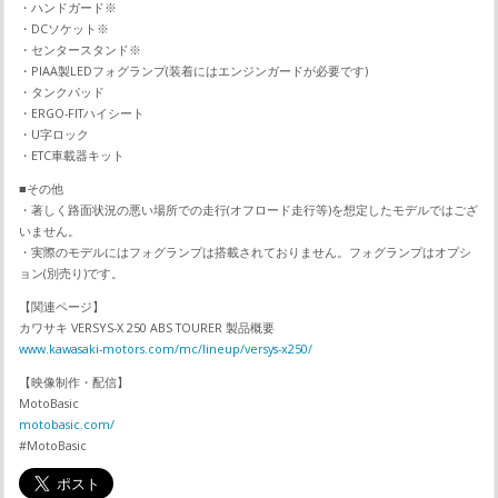
・ハンドガード※
・DCソケット※
・センタースタンド※
・PIAA製LEDフォグランプ(装着にはエンジンガードが必要です)
・タンクパッド
・ERGO-FITハイシート
・U字ロック
・ETC車載器キット
■その他
・著しく路面状況の悪い場所での走行(オフロード走行等)を想定したモデルではござ
いません。
・実際のモデルにはフォグランプは搭載されておりません。フォグランプはオプシ
ョン(別売り)です。
【関連ページ】
カワサキ VERSYS-X 250 ABS TOURER 製品概要
www.kawasaki-motors.com/mc/lineup/versys-x250/
【映像制作・配信】
MotoBasic
motobasic.com/
#MotoBasic