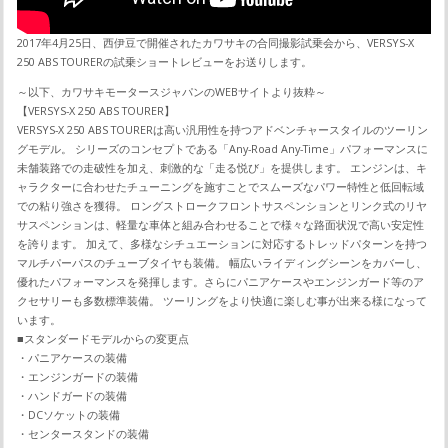
2017年4月25日、西伊豆で開催されたカワサキの合同撮影試乗会から、VERSYS-X
250 ABS TOURERの試乗ショートレビューをお送りします。
～以下、カワサキモータースジャパンのWEBサイトより抜粋～
【VERSYS-X 250 ABS TOURER】
VERSYS-X 250 ABS TOURERは高い汎用性を持つアドベンチャースタイルのツーリン
グモデル。 シリーズのコンセプトである「Any-Road Any-Time」パフォーマンスに
未舗装路での走破性を加え、刺激的な「走る悦び」を提供します。 エンジンは、キ
ャラクターに合わせたチューニングを施すことでスムーズなパワー特性と低回転域
での粘り強さを獲得。 ロングストロークフロントサスペンションとリンク式のリヤ
サスペンションは、軽量な車体と組み合わせることで様々な路面状況で高い安定性
を誇ります。 加えて、多様なシチュエーションに対応するトレッドパターンを持つ
マルチパーパスのチューブタイヤも装備。 幅広いライディングシーンをカバーし、
優れたパフォーマンスを発揮します。さらにパニアケースやエンジンガード等のア
クセサリーも多数標準装備。 ツーリングをより快適に楽しむ事が出来る様になって
います。
■スタンダードモデルからの変更点
・パニアケースの装備
・エンジンガードの装備
・ハンドガードの装備
・DCソケットの装備
・センタースタンドの装備