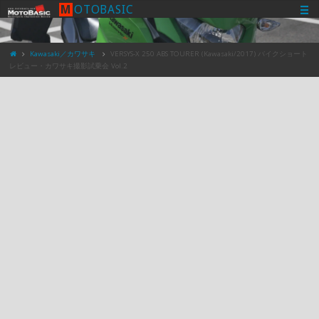
M
O
T
O
B
A
S
I
C
Kawasaki／カワサキ
VERSYS-X 250 ABS TOURER (Kawasaki/2017) バイクショート
レビュー・カワサキ撮影試乗会 Vol.2