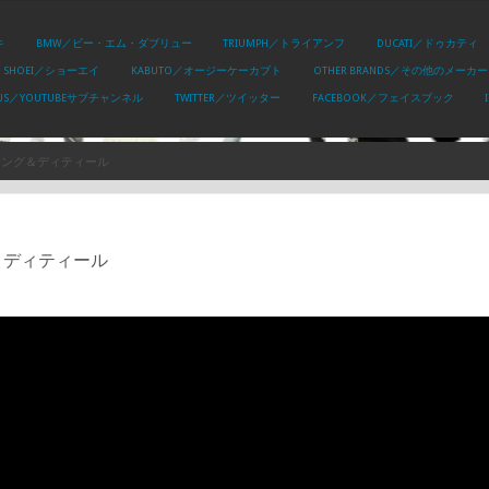
キ
BMW／ビー・エム・ダブリュー
TRIUMPH／トライアンフ
DUCATI／ドゥカティ
SHOEI／ショーエイ
KABUTO／オージーケーカブト
OTHER BRANDS／その他のメーカー
PLUS／YOUTUBEサブチャンネル
TWITTER／ツイッター
FACEBOOK／フェイスブック
 スタイリング＆ディティール
リング＆ディティール