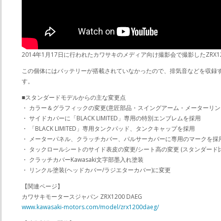
2014年1月17日に行われたカワサキのメディア向け撮影会で撮影したZRX12
この個体にはバッテリーが搭載されていなかったので、排気音などを収録
す。
■スタンダードモデルからの主な変更点
・ カラー＆グラフィックの変更(意匠部品・スイングアーム・メーターリ
・ サイドカバーに「BLACK LIMITED」専用の特別エンブレムを採用
・ 「BLACK LIMITED」専用タンクパッド、タンクキャップを採用
・ メーターパネル、クラッチカバー、パルサーカバーに専用のマークを採
・ タックロールシートのサイド表皮の変更/シート高の変更 (スタンダード
・ クラッチカバーKawasaki文字部墨入れ塗装
・ リンクル塗装(ヘッドカバー/ラジエターカバー)に変更
【関連ページ】
カワサキモータースジャパン ZRX1200 DAEG
www.kawasaki-motors.com/model/zrx1200daeg/