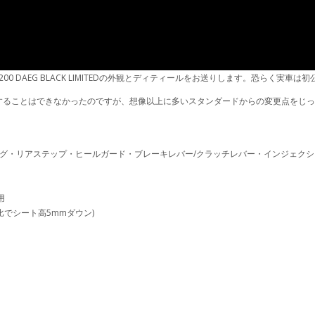
00 DAEG BLACK LIMITEDの外観とディティールをお送りします。恐らく実車
することはできなかったのですが、想像以上に多いスタンダードからの変更点をじ
ング・リアステップ・ヒールガード・ブレーキレバー/クラッチレバー・インジェクシ
用
比でシート高5mmダウン)