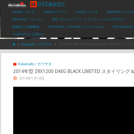
M
O
T
O
B
A
S
I
C
HONDA／ホンダ
YAMAHA／ヤマハ
SUZUKI／スズキ
KAWASAKI／カワサ
MICHELIN／ミシュラン
BRP／ボンバルディア・レクリエーショナルプロダクツ
視聴者さん投稿動画
MOTOBASIC／YOUTUBEメインチャンネル
MOTOBASIC
CONTACT US／お問合せ
Kawasaki／カワサキ
2014年型 ZRX1200 DAEG BLACK LIMITED
Kawasaki／カワサキ
2014年型 ZRX1200 DAEG BLACK LIMITED スタイ
2014年1月19日