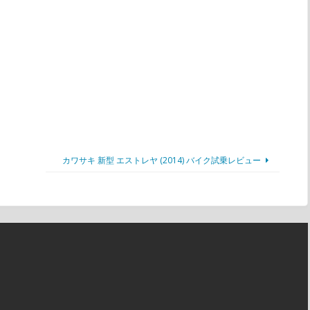
カワサキ 新型 エストレヤ (2014) バイク試乗レビュー