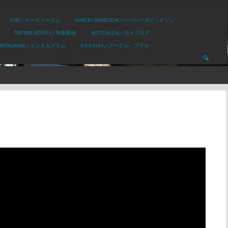
KTM／ケーティーエム
HARLEY-DAVIDSON／ハーレーダビッドソン
FEATURE VIDEOS／特集動画
MOTOVLOG／モトブログ
INSTAGRAM／インスタグラム
GOOGLE+／グーグル・プラス