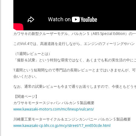
カワサキの新型クルーザーモデル、バルカン S（ABS Special Editio
このVol.4では、高速道路を走行しながら、エンジンのフィーリングや
（1週間レビューとは）
「撮影＆試乗」という特別な環境ではなく、あくまでも私の実生活の中に
1週間という短期間なので専門誌の長期レビューとまではいきませんが、
合いください。
なお、通常の試乗レビューも今まで通りお送りしますので、今後ともどう
【関連ページ】
カワサキモータースジャパン バルカン S 製品概要
www.kawasaki-motors.com/mc/lineup/vulcans/
川崎重工業モーターサイクル＆エンジンカンパニー バルカン S 製品概要
www.kawasaki-cp.khi.co.jp/mcy/street/17_en650cde.html