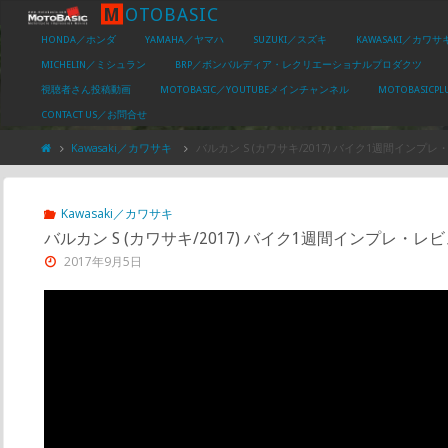
M
O
T
O
B
A
S
I
C
HONDA／ホンダ
YAMAHA／ヤマハ
SUZUKI／スズキ
KAWASAKI／カワサ
MICHELIN／ミシュラン
BRP／ボンバルディア・レクリエーショナルプロダクツ
視聴者さん投稿動画
MOTOBASIC／YOUTUBEメインチャンネル
MOTOBASIC
CONTACT US／お問合せ
Kawasaki／カワサキ
バルカン S (カワサキ/2017) バイク1週間インプレ・レ
Kawasaki／カワサキ
バルカン S (カワサキ/2017) バイク1週間インプレ・レビュー
2017年9月5日