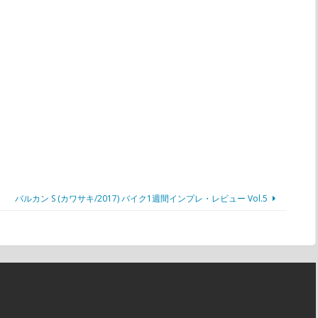
バルカン S (カワサキ/2017) バイク1週間インプレ・レビュー Vol.5