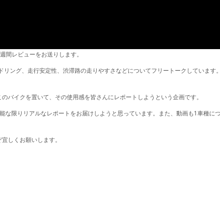
n）の一週間レビューをお送りします。
ハンドリング、走行安定性、渋滞路の走りやすさなどについてフリートークしています
このバイクを置いて、その使用感を皆さんにレポートしようという企画です。
可能な限りリアルなレポートをお届けしようと思っています。また、動画も1車種に
ぞ宜しくお願いします。