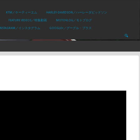
KTM／ケーティーエム
HARLEY-DAVIDSON／ハーレーダビッドソン
FEATURE VIDEOS／特集動画
MOTOVLOG／モトブログ
INSTAGRAM／インスタグラム
GOOGLE+／グーグル・プラス