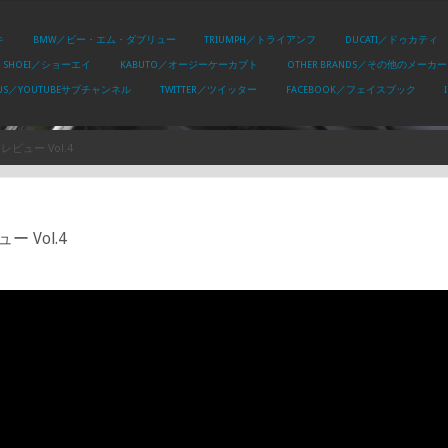
キ
BMW／ビー・エム・ダブリュー
TRIUMPH／トライアンフ
DUCATI／ドゥカティ
SHOEI／ショーエイ
KABUTO／オージーケーカブト
OTHER BRANDS／その他のメーカー
PLUS／YOUTUBEサブチャンネル
TWITTER／ツイッター
FACEBOOK／フェイスブック
ビュー Vol.4
 Vol.4