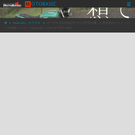
M
O
T
O
B
A
S
I
C
Kawasaki／カワサキ
カワサキZ650RSはすべての予想を覆した意外性のバイク！バ
イク試乗インプレ～Kawasaki Z 650 RS TEST RIDE