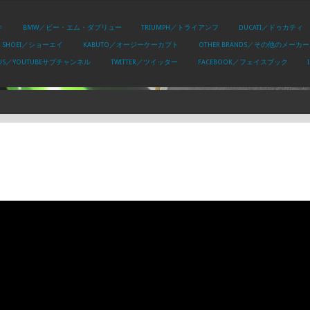
キ
BMW／ビー・エム・ダブリュー
TRIUMPH／トライアンフ
DUCATI／ドゥカティ
SHOEI／ショーエイ
KABUTO／オージーケーカブト
OTHER BRANDS／その他のメーカー
PLUS／YOUTUBEサブチャンネル
TWITTER／ツイッター
FACEBOOK／フェイスブック