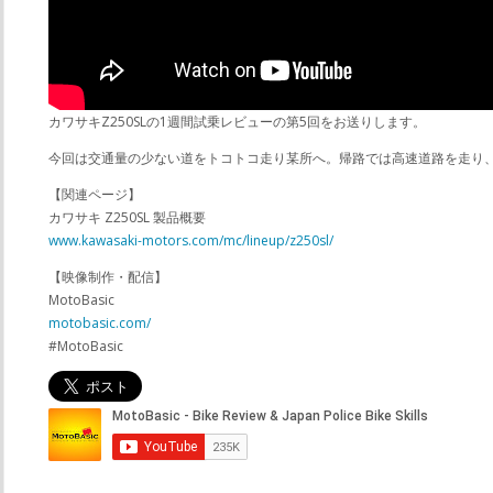
カワサキZ250SLの1週間試乗レビューの第5回をお送りします。
今回は交通量の少ない道をトコトコ走り某所へ。帰路では高速道路を走り
【関連ページ】
カワサキ Z250SL 製品概要
www.kawasaki-motors.com/mc/lineup/z250sl/
【映像制作・配信】
MotoBasic
motobasic.com/
#MotoBasic