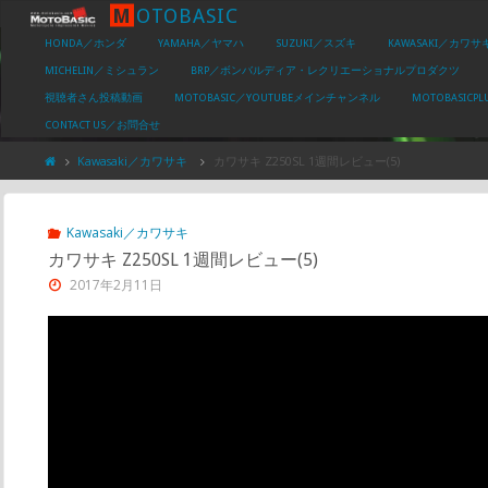
M
O
T
O
B
A
S
I
C
HONDA／ホンダ
YAMAHA／ヤマハ
SUZUKI／スズキ
KAWASAKI／カワサ
MICHELIN／ミシュラン
BRP／ボンバルディア・レクリエーショナルプロダクツ
視聴者さん投稿動画
MOTOBASIC／YOUTUBEメインチャンネル
MOTOBASIC
CONTACT US／お問合せ
Kawasaki／カワサキ
カワサキ Z250SL 1週間レビュー(5)
Kawasaki／カワサキ
カワサキ Z250SL 1週間レビュー(5)
2017年2月11日