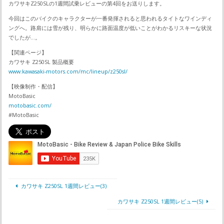
カワサキZ250SLの1週間試乗レビューの第4回をお送りします。
今回はこのバイクのキャラクターが一番発揮されると思われるタイトなワインディ
ングへ。路肩には雪が残り、明らかに路面温度が低いことがわかるリスキーな状況
でしたが…。
【関連ページ】
カワサキ Z250SL 製品概要
www.kawasaki-motors.com/mc/lineup/z250sl/
【映像制作・配信】
MotoBasic
motobasic.com/
#MotoBasic
カワサキ Z250SL 1週間レビュー(3)
カワサキ Z250SL 1週間レビュー(5)