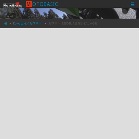
M
O
T
O
B
A
S
I
C
Kawasaki／カワサキ
カワサキ Z250SL 1週間レビュー(4)