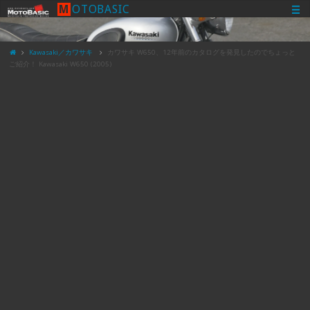
M
O
T
O
B
A
S
I
C
Kawasaki／カワサキ
カワサキ W650、12年前のカタログを発見したのでちょっと
ご紹介！ Kawasaki W650 (2005)