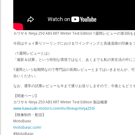
カワサキ Ninja 250 ABS KRT Winter Test Edition 1週間レビューの
今回はチョイ乗りツーリングにおけるワインディングと高速道路の印象を
（1週間レビューとは）
「撮影＆試乗」という特別な環境ではなく、あくまでも私の実生活の中に
1週間という短期間なので専門誌の長期レビューとまではいきませんが、
合いください。
なお、通常の試乗レビューも今まで通りお送りしますので、今後ともどう
【関連ページ】
カワサキ Ninja 250 ABS KRT Winter Test Edition 製品概要
www.kawasaki-motors.com/mc/lineup/ninja250/
【映像制作・配信】
MotoBasic
motobasic.com/
#MotoBasic