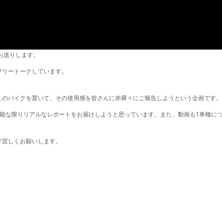
第3回をお送りします。
フリートークしています。
このバイクを置いて、その使用感を皆さんに赤裸々にご報告しようという企画です
可能な限りリアルなレポートをお届けしようと思っています。また、動画も1車種に
ぞ宜しくお願いします。