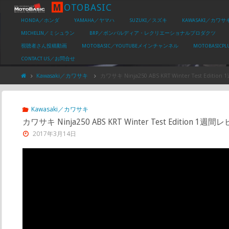
M
O
T
O
B
A
S
I
C
HONDA／ホンダ
YAMAHA／ヤマハ
SUZUKI／スズキ
KAWASAKI／カワサ
MICHELIN／ミシュラン
BRP／ボンバルディア・レクリエーショナルプロダクツ
視聴者さん投稿動画
MOTOBASIC／YOUTUBEメインチャンネル
MOTOBASIC
CONTACT US／お問合せ
Kawasaki／カワサキ
カワサキ Ninja250 ABS KRT Winter Test Editio
Kawasaki／カワサキ
カワサキ Ninja250 ABS KRT Winter Test Edition 1週間
2017年3月14日