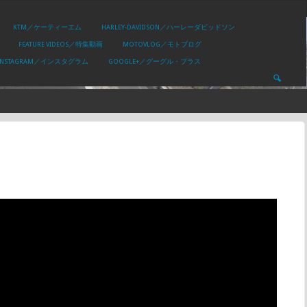
KTM／ケーティーエム
HARLEY-DAVIDSON／ハーレーダビッドソン
FEATURE VIDEOS／特集動画
MOTOVLOG／モトブログ
INSTAGRAM／インスタグラム
GOOGLE+／グーグル・プラス