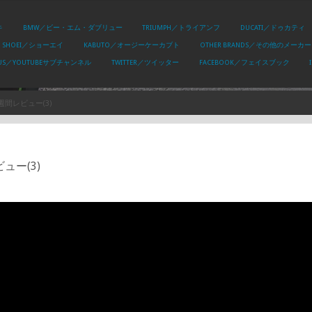
キ
BMW／ビー・エム・ダブリュー
TRIUMPH／トライアンフ
DUCATI／ドゥカティ
SHOEI／ショーエイ
KABUTO／オージーケーカブト
OTHER BRANDS／その他のメーカー
PLUS／YOUTUBEサブチャンネル
TWITTER／ツイッター
FACEBOOK／フェイスブック
n 1週間レビュー(3)
レビュー(3)