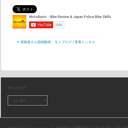
視聴者さん投稿動画：モトブログ / 直角トンネル
アーカイブ
*Amazon のアソシエイトとして、MotoBasicは適格販売により収入を得ています ©Moto