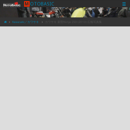
M
O
T
O
B
A
S
I
C
Kawasaki／カワサキ
カワサキ 新型Ninja 250 (2013) 広報写真集