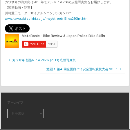
カワサキの海外向け2013年モデル Ninja 250の広報写真集をお届けします。
【関連動画・記事】
川崎重工モーターサイクル＆エンジンカンパニー
www.kawasaki-cp.khi.co.jp/mcy/street/13_ex250lm.html
カワサキ 新型Ninja ZX-6R (2013) 広報写真集
激闘！ 第43回全国白バイ安全運転競技大会 VOL.1
アーカイブ