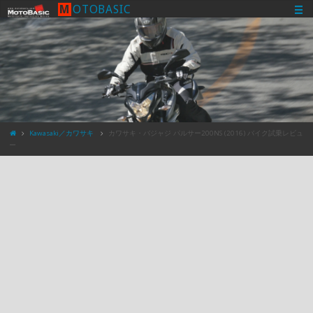
M
O
T
O
B
A
S
I
C
Kawasaki／カワサキ
カワサキ・バジャジ パルサー200NS (2016) バイク試乗レビュ
ー