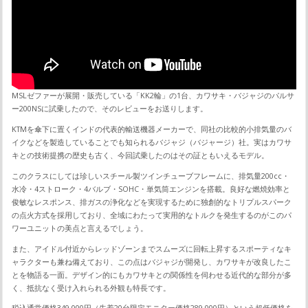
MSLゼファーが展開・販売している「KK2輪」の1台、カワサキ・バジャジのパルサ
ー200NSに試乗したので、そのレビューをお送りします。
KTMを傘下に置くインドの代表的輸送機器メーカーで、同社の比較的小排気量のバ
イクなどを製造していることでも知られるバジャジ（バジャージ）社。実はカワサ
キとの技術提携の歴史も古く、今回試乗したのはその証ともいえるモデル。
このクラスにしては珍しいスチール製ツインチューブフレームに、排気量200cc・
水冷・4ストローク・4バルブ・SOHC・単気筒エンジンを搭載。良好な燃焼効率と
俊敏なレスポンス、排ガスの浄化などを実現するために独創的なトリプルスパーク
の点火方式を採用しており、全域にわたって実用的なトルクを発生するのがこのパ
ワーユニットの美点と言えるでしょう。
また、アイドル付近からレッドゾーンまでスムーズに回転上昇するスポーティなキ
ャラクターも兼ね備えており、この点はバジャジが開発し、カワサキが改良したこ
とを物語る一面。デザイン的にもカワサキとの関係性を伺わせる近代的な部分が多
く、抵抗なく受け入れられる外観も特長です。
税込通常価格349,000円（先着20台限定モニター価格289,000円）という超低価格を