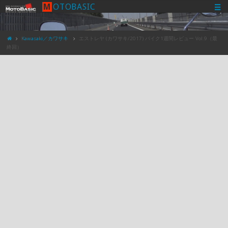
M
O
T
O
B
A
S
I
C
Kawasaki／カワサキ
エストレヤ (カワサキ/2017) バイク1週間レビュー Vol.9（最
終回）