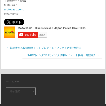
【映像制作・配信】
MotoBasic
motobasic.com/
#MotoBasic
視聴者さん投稿動画：モトブログ / モトブログ / 絶景!!大野山
X-ADV (ホンダ/2017) バイク試乗レビュー予告編・外観紹介
アーカイブ