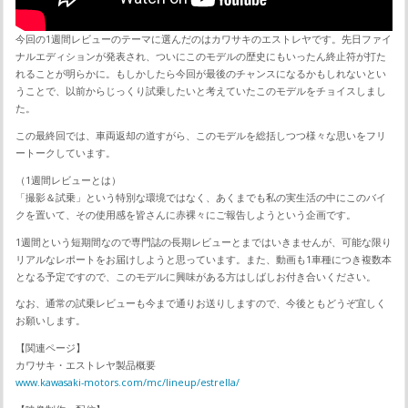
今回の1週間レビューのテーマに選んだのはカワサキのエストレヤです。先日ファイ
ナルエディションが発表され、ついにこのモデルの歴史にもいったん終止符が打た
れることが明らかに。もしかしたら今回が最後のチャンスになるかもしれないとい
うことで、以前からじっくり試乗したいと考えていたこのモデルをチョイスしまし
た。
この最終回では、車両返却の道すがら、このモデルを総括しつつ様々な思いをフリ
ートークしています。
（1週間レビューとは）
「撮影＆試乗」という特別な環境ではなく、あくまでも私の実生活の中にこのバイ
クを置いて、その使用感を皆さんに赤裸々にご報告しようという企画です。
1週間という短期間なので専門誌の長期レビューとまではいきませんが、可能な限り
リアルなレポートをお届けしようと思っています。また、動画も1車種につき複数本
となる予定ですので、このモデルに興味がある方はしばしお付き合いください。
なお、通常の試乗レビューも今まで通りお送りしますので、今後ともどうぞ宜しく
お願いします。
【関連ページ】
カワサキ・エストレヤ製品概要
www.kawasaki-motors.com/mc/lineup/estrella/