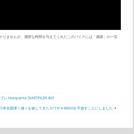
分かりませんが、濃密な時間を与えてくれたこのバイクには「感謝」の一言
rna SVARTPILEN 801
日本全国津々浦々を旅してきたカワサキW650を手放すことにしました