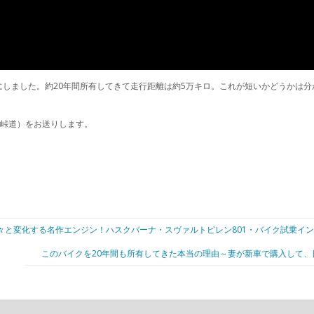
しました。約20年間所有してきて走行距離は約5万キロ。これが短いかどうかは
・峠道）をお送りします。
る名作エンジン！ハスクバーナ・スヴァルトピレン801・バイク試乗インプレ Husqva
このバイクを20年間も所有してきた本当の理由～妻が新車で購入して、