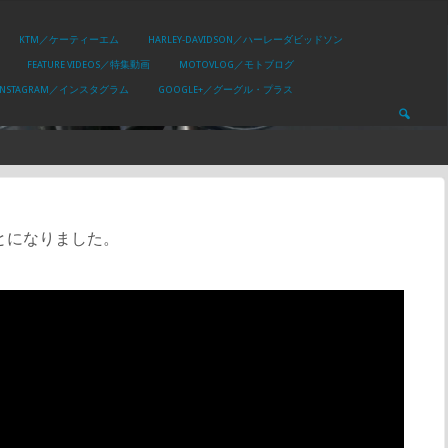
KTM／ケーティーエム
HARLEY-DAVIDSON／ハーレーダビッドソン
FEATURE VIDEOS／特集動画
MOTOVLOG／モトブログ
INSTAGRAM／インスタグラム
GOOGLE+／グーグル・プラス
とになりました。