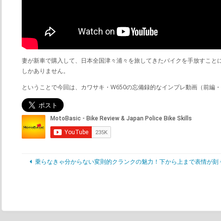
妻が新車で購入して、日本全国津々浦々を旅してきたバイクを手放すことに
しかありません。
ということで今回は、カワサキ・W650の忘備録的なインプレ動画（前編
乗らなきゃ分からない変則的クランクの魅力！下から上まで表情が刻々と変化す