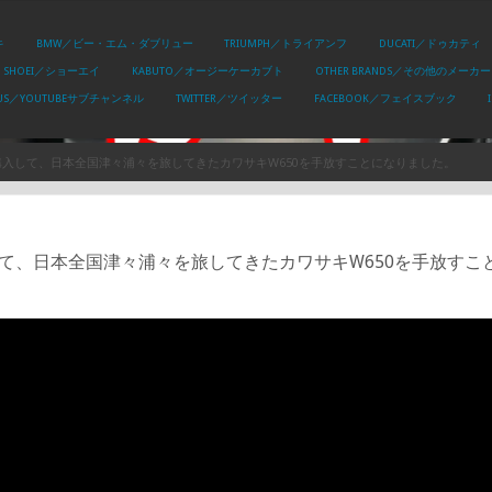
キ
BMW／ビー・エム・ダブリュー
TRIUMPH／トライアンフ
DUCATI／ドゥカティ
SHOEI／ショーエイ
KABUTO／オージーケーカブト
OTHER BRANDS／その他のメーカー
PLUS／YOUTUBEサブチャンネル
TWITTER／ツイッター
FACEBOOK／フェイスブック
購入して、日本全国津々浦々を旅してきたカワサキW650を手放すことになりました。
て、日本全国津々浦々を旅してきたカワサキW650を手放すこ