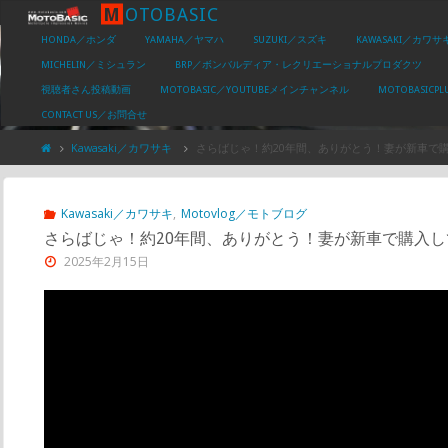
M
O
T
O
B
A
S
I
C
HONDA／ホンダ
YAMAHA／ヤマハ
SUZUKI／スズキ
KAWASAKI／カワサ
MICHELIN／ミシュラン
BRP／ボンバルディア・レクリエーショナルプロダクツ
視聴者さん投稿動画
MOTOBASIC／YOUTUBEメインチャンネル
MOTOBASIC
CONTACT US／お問合せ
Kawasaki／カワサキ
さらばじゃ！約20年間、ありがとう！妻が新車で
Kawasaki／カワサキ
,
Motovlog／モトブログ
さらばじゃ！約20年間、ありがとう！妻が新車で購入し
2025年2月15日