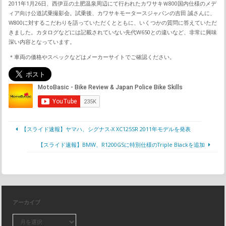
2011年1月26日、西伊豆の土肥温泉周辺にて行われたカワサキＷ800国内仕様のメデ
ィア向け公道試乗撮影会。試乗後、カワサキモータースジャパンの吉田 誠さんに、
W800に対するこだわりを語っていただくとともに、いくつかの質問に答えていただ
きました。カタログなどには記載されていない先代W650との違いなど、非常に興味
深い内容となっています。
＊車両の価格やスペックなどはメーカーサイトでご確認ください。
【スライド速報】ヤマハ、シグナス-X XC125SR 2011年モデルを発表
【スライド速報】BMW、R1200GSに特別仕様のTriple Blackを追加
アーカイブ