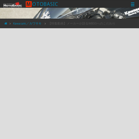
M
O
T
O
B
A
S
I
C
Kawasaki／カワサキ
【特集動画】メーカーが語るW800へのこだわり