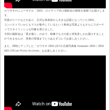
カワサキのニューモデル「Z800」のメディア向け撮影会の模様を速報でお届けしま
す。
写真のリークなどがあり、正式な発表前から大きな話題となっていたZ800。
コンパクトでいかにもマスが集中しているという車体は写真よりもさらにスポーテ
ィでスタイリッシュな印象を受けました。
今回の撮影会は「置き撮り」のみで、映像でもその姿と排気音しかお届けすること
ができませんが、実車の登場までとりあえずコレでお楽しみください。
また、同時にアップした「カワサキ Z800 (2013) 広報写真集 Kawasaki Z800 / Z800
ABS Official Photo Archives」もお楽しみください。