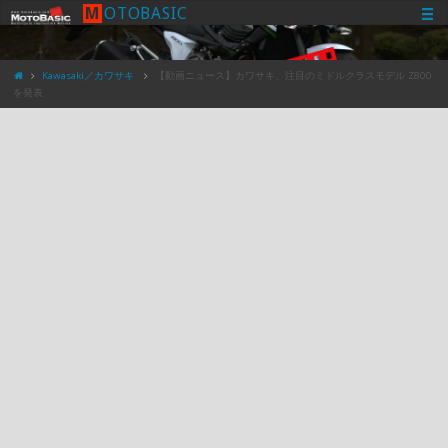
M
O
T
O
B
A
S
I
C
Kawasaki／カワサキ
【動画ニュース】カワサキ、注目のミドルクラスモデル Z800
を発表