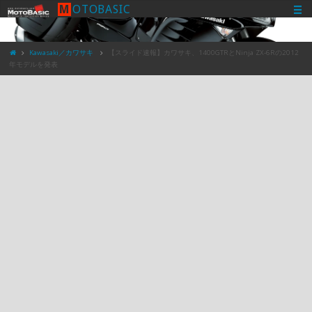
M
O
T
O
B
A
S
I
C
Kawasaki／カワサキ
【スライド速報】カワサキ、1400GTRとNinja ZX-6Rの2012
年モデルを発表