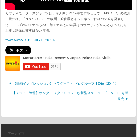
カワサキモータースジャパンは、海外向け2012年モデルとして「1400GTR」の欧州
一般仕様、「Ninja ZX-6R」の欧州一般仕様とインドネシア仕様の外観を発表し
た。 いずれのモデルも2011年モデルとの差異はカラーリングのみとなっており、
主要な諸元に変更はない模様。
www.kawasaki-motors.com/mc/
【動画インプレッション】マラグーティ ブログルーフ 160ie（2011）
【スライド速報】ホンダ、 スタイリッシュな新型スクーター「Dio110」を新
発売
アーカイブ