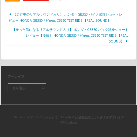
【走行中のリアルサウンド入り】 ホンダ・GB350 バイク試乗ショートレ
ビュー HONDA GB350 / H’ness CB350 TEST RIDE 【REAL SOUND】
【乗った気になるリアルサウンド入り】 ホンダ・GB350 バイク試乗ショート
レビュー【後編】 HONDA GB350 / H’ness CB350 TEST RIDE 【REAL
SOUND】
アーカイブ
*Amazon のアソシエイトとして、MotoBasicは適格販売により収入を得ています
©MotoBasic