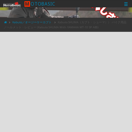
M
O
T
O
B
A
S
I
C
Kabuto／オージーケーカブト
Kabuto SHUMA（カブト・シューマ）） バイク用品
／ヘルメット・レビュー (Kabuto SHUMA With YAMAHA MT-10 SP ABS)