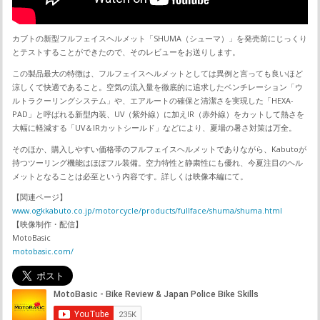
カブトの新型フルフェイスヘルメット「SHUMA（シューマ）」を発売前にじっくり
とテストすることができたので、そのレビューをお送りします。
この製品最大の特徴は、フルフェイスヘルメットとしては異例と言っても良いほど
涼しくて快適であること。空気の流入量を徹底的に追求したベンチレーション「ウ
ルトラクーリングシステム」や、エアルートの確保と清潔さを実現した「HEXA-
PAD」と呼ばれる新型内装、UV（紫外線）に加えIR（赤外線）をカットして熱さを
大幅に軽減する「UV＆IRカットシールド」などにより、夏場の暑さ対策は万全。
そのほか、購入しやすい価格帯のフルフェイスヘルメットでありながら、Kabutoが
持つツーリング機能はほぼフル装備。空力特性と静粛性にも優れ、今夏注目のヘル
メットとなることは必至という内容です。詳しくは映像本編にて。
【関連ページ】
www.ogkkabuto.co.jp/motorcycle/products/fullface/shuma/shuma.html
【映像制作・配信】
MotoBasic
motobasic.com/