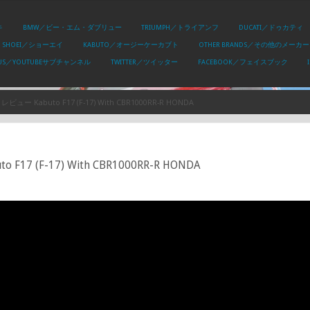
キ
BMW／ビー・エム・ダブリュー
TRIUMPH／トライアンフ
DUCATI／ドゥカティ
SHOEI／ショーエイ
KABUTO／オージーケーカブト
OTHER BRANDS／その他のメーカー
PLUS／YOUTUBEサブチャンネル
TWITTER／ツイッター
FACEBOOK／フェイスブック
Kabuto F17 (F-17) With CBR1000RR-R HONDA
(F-17) With CBR1000RR-R HONDA