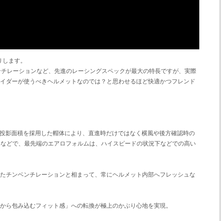
りします。
ベンチレーションなど、先進のレーシングスペックが最大の特長ですが、実際
ライダーが使うべきヘルメットなのでは？と思わせるほど快適かつフレンド
んだ前面投影面積を採用した帽体により、直進時だけではなく横風や後方確認時の
新採用などで、最先端のエアロフォルムは、ハイスピードの状況下などでの高い
したチンベンチレーションと相まって、常にヘルメット内部へフレッシュな
感から包み込むフィット感」への転換が極上のかぶり心地を実現。