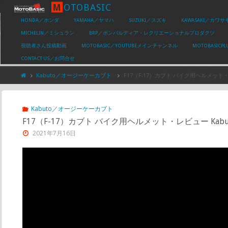
M
O
T
O
B
A
S
I
C
HONDA／ホンダ
YAMAHA／ヤマハ
SUZUKI／スズキ
KAWASAKI／カワサ
MICHELIN／ミシュラン
BRP／ボンバルディア・レクリエーショナルプロダクツ
視聴者さん投稿動画
MOTOBASIC／YOUTUBEメインチャンネル
MOTOBASIC
CONTACT US／お問合せ
Kabuto／オージーケーカブト
F17（F-17）カブト バイク用ヘルメット・レビュー 
Kabuto／オージーケーカブト
F17（F-17）カブト バイク用ヘルメット・レビュー Kabuto F17 
2021年7月16日