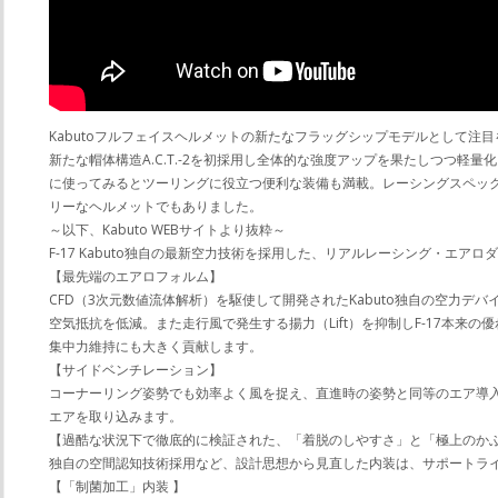
Kabutoフルフェイスヘルメットの新たなフラッグシップモデルとして注
新たな帽体構造A.C.T.-2を初採用し全体的な強度アップを果たしつつ
に使ってみるとツーリングに役立つ便利な装備も満載。レーシングスペッ
リーなヘルメットでもありました。
～以下、Kabuto WEBサイトより抜粋～
F-17 Kabuto独自の最新空力技術を採用した、リアルレーシング・エア
【最先端のエアロフォルム】
CFD（3次元数値流体解析）を駆使して開発されたKabuto独自の空力デ
空気抵抗を低減。また走行風で発生する揚力（Lift）を抑制しF-17本
集中力維持にも大きく貢献します。
【サイドベンチレーション】
コーナーリング姿勢でも効率よく風を捉え、直進時の姿勢と同等のエア導
エアを取り込みます。
【過酷な状況下で徹底的に検証された、「着脱のしやすさ」と「極上のか
独自の空間認知技術採用など、設計思想から見直した内装は、サポートラ
【「制菌加工」内装 】