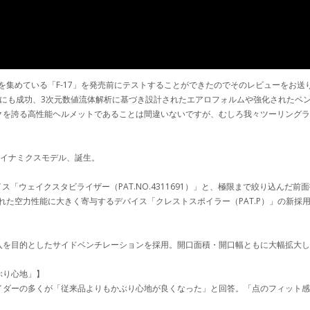
目を集めている「F-17」を発売前にテストすることができたのでそのレビューをお送
軽量化にも成功、3次元数値流体解析に基づき設計されたエアロフォルムや強化された
クを誇る高性能ヘルメットであることは間違いないですが、むしろ我々ツーリング
ロダイナミクスモデル、誕生。
バイス「ウェイクスタビライザー（PAT.NO.4311691）」と、極限まで絞り込
来の優れた空力性能に大きく寄与するデバイス「クレストスポイラー（PAT.P）」の
入を目的としたサイドベンチレーションを採用。開口面積・開口幅ともに大幅拡大
ぶり心地」】
イダーの多くが「従来品よりもかぶり心地が良くなった」と回答。「点のフィット