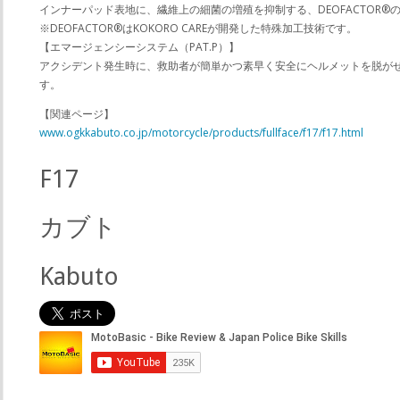
インナーパッド表地に、繊維上の細菌の増殖を抑制する、DEOFACTOR®
※DEOFACTOR®はKOKORO CAREが開発した特殊加工技術です。
【エマージェンシーシステム（PAT.P）】
アクシデント発生時に、救助者が簡単かつ素早く安全にヘルメットを脱がせ
す。
【関連ページ】
www.ogkkabuto.co.jp/motorcycle/products/fullface/f17/f17.html
F17
カブト
Kabuto