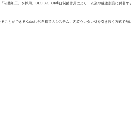
の「制菌加工」を採用。DEOFACTOR®は制菌作用により、衣類や繊維製品に付着
ることができるKabuto独自構造のシステム。内装ウレタン材を引き抜く方式で