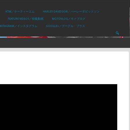
KTM／ケーティーエム
HARLEY-DAVIDSON／ハーレーダビッドソン
FEATURE VIDEOS／特集動画
MOTOVLOG／モトブログ
INSTAGRAM／インスタグラム
GOOGLE+／グーグル・プラス