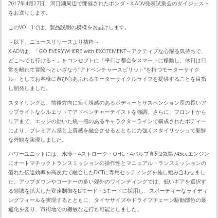
2017年4月27日、河口湖周辺で開催されたホンダ・X-ADV発表試乗会のダイジェスト
をお送りします。
このVOL.1では、製品説明の模様をお届けします。
～以下、ニュースリリースより抜粋～
X-ADVは、「GO EVERYWHERE with EXCITEMENT～アクティブな心躍る気持ちで、
どこへでも行ける～」をコンセプトに「平日は都会をスマートに移動し、休日は日
常を離れて冒険へといざなう“アドベンチャースピリット”を持つモーターサイク
ル」としてお客様に遊び心あふれるモーターサイクルライフを提供することを目指
し開発しました。
スタイリングは、前後方向に短く塊感のあるボディーとサスペンション長の長いア
ップライトなシルエットでアドベンチャーテイストを強調。さらに、フロントから
リアまで、エッジの効いた統一感のあるキャラクターラインで構成されたボディー
により、プレミアム感と上質感を融合させるとともに力強くスタイリッシュで新鮮
な外観を実現しました。
パワーユニットには、水冷・4ストローク・OHC・4バルブ直列2気筒745ccエンジン
にオートマチックトランスミッションの操作性とマニュアルトランスミッションの
優れた伝達効率を高次元で融合したDCTに専用セッティングを施し組み合わせまし
た。アップダウンやコーナーの多い郊外のワインディングでは、低いギアを選択す
る領域を拡大した変速制御をDモード・Sモードに採用し、スポーティーなライディ
ングフィールを実現するとともに、タイヤサイズやドライブチェーン駆動部位の最
適化を図り、市街地での機敏な走行も可能としました。