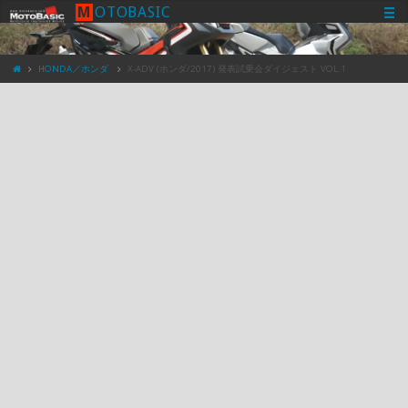
M
O
T
O
B
A
S
I
C
HONDA／ホンダ
X-ADV (ホンダ/2017) 発表試乗会ダイジェスト VOL.1