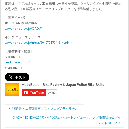
電装は、全ての灯火器にLEDを採用し先進性を演出。ツーリングでの利便性を高め
る別体型ETC車載器やスポーツグリップヒーターを標準装備しました。
【関連ページ】
ホンダ X-ADV 製品概要
www.honda.co.jp/X-ADV/
ホンダ ニュースリリース
www.honda.co.jp/news/2017/2170413-x-adv.html
【映像制作・配信】
MotoBasic
motobasic.com/
#MotoBasic
視聴者さん投稿動画：モトブログ / サクラチル
X-ADV (HONDA/2017) バイク試乗ショートレビュー・ホンダ発表試乗会ダイ
ジェスト VOL.2