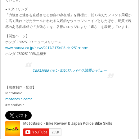
●スタイリング
「力強さと速さを直感させる独自の存在感」を目標に、低く構えたフロント周辺か
ら高く跳ね上げたテールにわたる先鋭的なウェッジシェイプとしたほか、硬質で塊
感のある面構成で「力強さ」を、各部のエッジにより「速さ」を表現しています。
【関連ページ】
ホンダ CBR250RR ニュースリリース
www.honda.co.jp/news/2017/2170418-cbr250rr.html
ホンダ CBR250RR製品概要
CBR250RR (ホンダ/2017) バイク試乗レビュー
【映像制作・配信】
MotoBasic
motobasic.com/
#MotoBasic