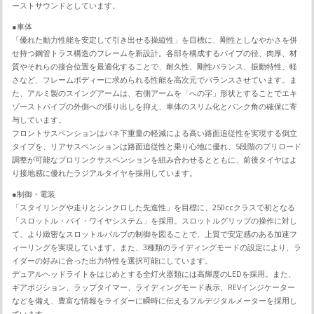
ーストサウンドとしています。
●車体
「優れた動力性能を安定して引き出せる操縦性」を目標に、剛性としなやかさを併
せ持つ鋼管トラス構造のフレームを新設計。各部を構成するパイプの径、肉厚、材
質やそれらの接合位置を最適化することで、耐久性、剛性バランス、振動特性、軽
さなど、フレームボディーに求められる性能を高次元でバランスさせています。ま
た、アルミ製のスイングアームは、右側アームを「への字」形状とすることでエキ
ゾーストパイプの外側への張り出しを抑え、車体のスリム化とバンク角の確保に寄
与しています。
フロントサスペンションはバネ下重量の軽減による高い路面追従性を実現する倒立
タイプを、リアサスペンションは路面追従性と乗り心地に優れ、5段階のプリロード
調整が可能なプロリンクサスペンションを組み合わせるとともに、前後タイヤはよ
り接地感に優れたラジアルタイヤを採用しています。
●制御・電装
「スタイリングや走りとシンクロした先進性」を目標に、250ccクラスで初となる
「スロットル・バイ・ワイヤシステム」を採用。スロットルグリップの操作に対し
て、より緻密なスロットルバルブの制御を図ることで、上質で安定感のある加速フ
ィーリングを実現しています。また、3種類のライディングモードの設定により、ラ
イダーの好みに合った出力特性を選択可能にしています。
デュアルヘッドライトをはじめとする全灯火器類には高輝度のLEDを採用。また、
ギアポジション、ラップタイマー、ライディングモード表示、REVインジケーター
などを備え、豊富な情報をライダーに瞬時に伝えるフルデジタルメーターを採用し
ています。