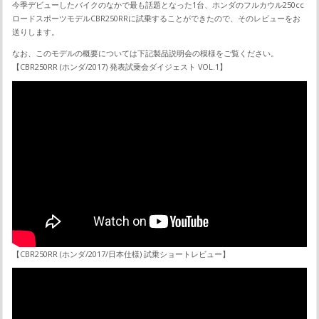
今季デビューしたバイクのなかで最も話題となった1台、ホンダのフルカウル250cc
ロードスポーツモデルCBR250RRに試乗することができたので、そのレビューをお
送りします。
なお、このモデルの概要については下記製品説明会の模様をご覧ください。
【CBR250RR (ホンダ/2017) 発表試乗会ダイジェスト VOL.1】
【CBR250RR (ホンダ/2017/日本仕様) 試乗ショートレビュー】