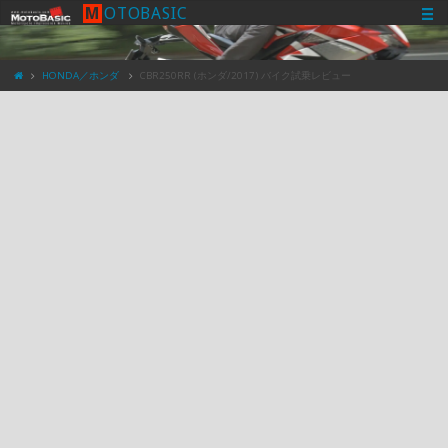
M
O
T
O
B
A
S
I
C
HONDA／ホンダ
CBR250RR (ホンダ/2017) バイク試乗レビュー