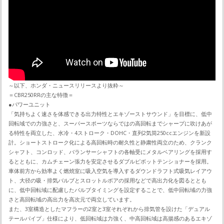
～以下、ホンダ・ニュースリリースより抜粋～
＝CBR250RRの主な特徴＝
●パワーユニット
「気持ちよく速さを体感できる出力特性とエキゾーストサウンド」を目標に、低中
回転域での力強さと、スーパースポーツならではの高回転までシャープに吹けあが
る特性を両立した、水冷・4ストローク・DOHC・直列2気筒250ccエンジンを新設
計。ショートストローク化による高回転時の耐久性と静粛性両立のため、クランク
シャフト、コンロッド、バランサーシャフトの各軸受にメタルベアリングを採用す
るとともに、カムチェーン張力を安定させるダブルピボットテンショナーを採用。
車体前方から効率よく燃焼室に吸入空気を導入するダウンドラフト式吸気レイアウ
ト、大径の吸・排気バルブとスロットルボアの採用などで高出力化を図るととも
に、低中回転域に配慮したバルブタイミングを設定することで、低中回転域の力強
さと高回転域の高出力を高次元で両立しています。
また、3室構造としたマフラーの2室と3室それぞれから排気管を設けた「デュアル
テールパイプ」仕様により、低回転域は力強く、中高回転域は高揚感のあるエキゾ