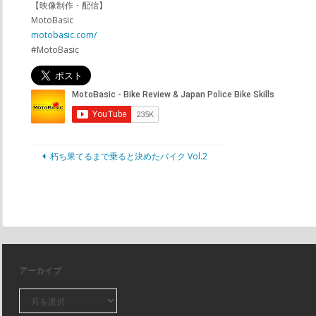
【映像制作・配信】
MotoBasic
motobasic.com/
#MotoBasic
朽ち果てるまで乗ると決めたバイク Vol.2
アーカイブ