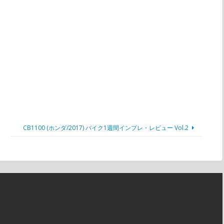
CB1100 (ホンダ/2017) バイク1週間インプレ・レビュー Vol.2