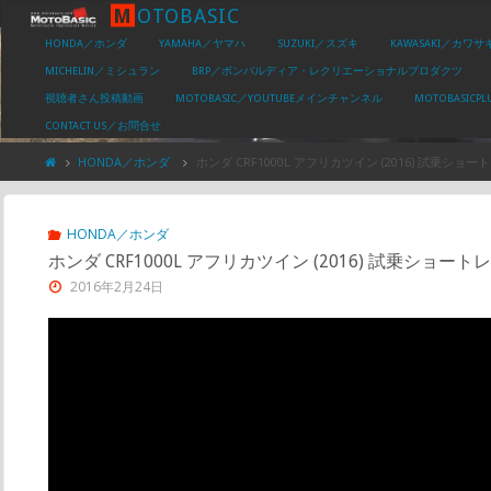
M
O
T
O
B
A
S
I
C
HONDA／ホンダ
YAMAHA／ヤマハ
SUZUKI／スズキ
KAWASAKI／カワサ
MICHELIN／ミシュラン
BRP／ボンバルディア・レクリエーショナルプロダクツ
視聴者さん投稿動画
MOTOBASIC／YOUTUBEメインチャンネル
MOTOBASIC
CONTACT US／お問合せ
HONDA／ホンダ
ホンダ CRF1000L アフリカツイン (2016) 試乗シ
HONDA／ホンダ
ホンダ CRF1000L アフリカツイン (2016) 試乗ショー
2016年2月24日