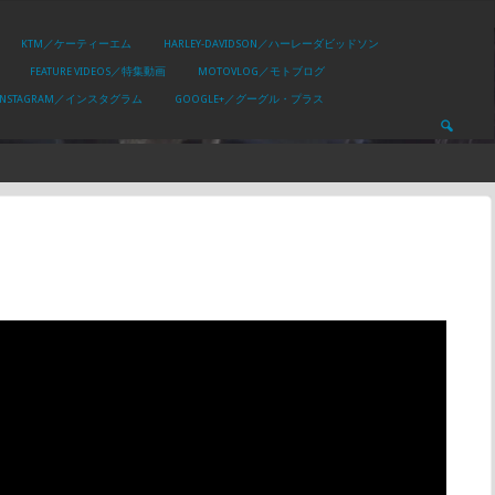
KTM／ケーティーエム
HARLEY-DAVIDSON／ハーレーダビッドソン
FEATURE VIDEOS／特集動画
MOTOVLOG／モトブログ
INSTAGRAM／インスタグラム
GOOGLE+／グーグル・プラス