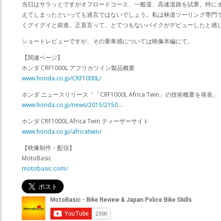
当日はサラッとですがオフロードコース、一般道、高速道路を試乗。特にオ
えてしまったといっても過言ではないでしょう。私は林道ツーリング専門
くグイグイと前進。正直言って、とてつもないバイクがデビューしたと感
ショートレビューですが、その乗車感については映像本編にて。
【関連ページ】
ホンダ CRF1000L アフリカツイン製品概要
www.honda.co.jp/CRF1000L/
ホンダ ニュースリリース「「CRF1000L Africa Twin」の技術概要を発表」
www.honda.co.jp/news/2015/2150
…
ホンダ CRF1000L Africa Twin ティーザーサイト
www.honda.co.jp/africatwin/
【映像制作・配信】
MotoBasic
motobasic.com/