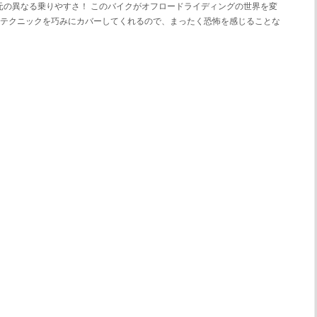
元の異なる乗りやすさ！ このバイクがオフロードライディングの世界を変
いテクニックを巧みにカバーしてくれるので、まったく恐怖を感じることな