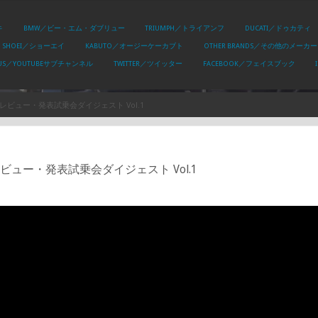
キ
BMW／ビー・エム・ダブリュー
TRIUMPH／トライアンフ
DUCATI／ドゥカティ
SHOEI／ショーエイ
KABUTO／オージーケーカブト
OTHER BRANDS／その他のメーカー
PLUS／YOUTUBEサブチャンネル
TWITTER／ツイッター
FACEBOOK／フェイスブック
ョートレビュー・発表試乗会ダイジェスト Vol.1
トレビュー・発表試乗会ダイジェスト Vol.1