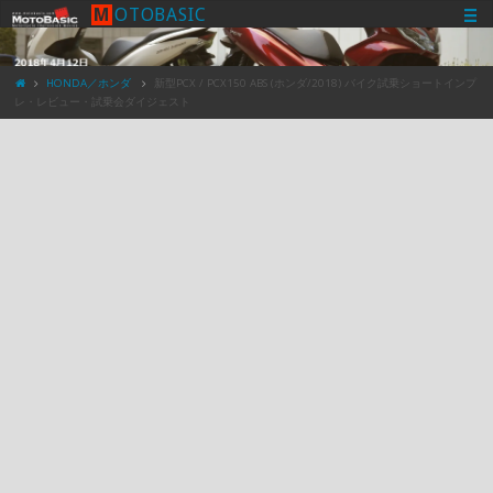
M
O
T
O
B
A
S
I
C
HONDA／ホンダ
新型PCX / PCX150 ABS (ホンダ/2018) バイク試乗ショートインプ
レ・レビュー・試乗会ダイジェスト