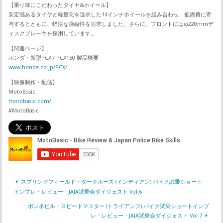
【乗り味にこだわったタイヤ&ホイール】
安定感あるタイヤと軽量化を追求した14インチホイールを組み合わせ、低燃費に寄
与するとともに、軽快な操縦性を追求しました。さらに、フロントにはφ220mmデ
ィスクブレーキを採用しています。
【関連ページ】
ホンダ・新型PCX / PCX150 製品概要
www.honda.co.jp/PCX/
【映像制作・配信】
MotoBasic
motobasic.com/
#MotoBasic
スプリングフィールド・ダークホース (インディアン) バイク試乗ショート
インプレ・レビュー・JAIA試乗会ダイジェスト Vol.6
ボンネビル・スピードマスター (トライアンフ) バイク試乗ショートインプ
レ・レビュー・JAIA試乗会ダイジェスト Vol.7