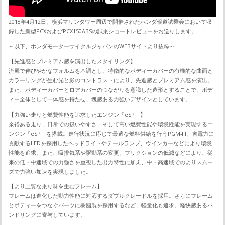
2018年4月12日、横浜マリンタワー周辺で開催されたホンダ報道試乗会において収
録した新型PCXおよびPCX150ABSの試乗ショートレビューをお送りします。
～以下、ホンダモーターサイクルジャパンのWEBサイトより抜粋～
【先進感とプレミアム感を演出したスタイリング】
流麗で伸びやかなフォルムを基調とし、特徴的なボディーカバーの有機的な曲面と
カラーリングが生む光と影のコントラストにより、先進感とプレミアム感を演出。
また、ボディーカバーとロアカバーのつながりを意識した造形とすることで、ボデ
ィー全体として一体感を持たせ、塊感ある力強いデザインとしています。
【力強い走りと燃費性能を追求したエンジン「eSP」】
余裕ある走り、日常での扱いやすさ、そして高い燃費性能や環境性能を実現するエ
ンジン「eSP」を搭載。走行状況に応じて最適な燃料供給を行うPGM-FI、省電力に
貢献するLEDを採用したヘッドライトやテールランプ、ウインカーなどにより環境
性能を追求。また、吸排気系や駆動系の変更、フリクションの低減などにより、従
来の低・中速域での力強さを重視した出力特性に加え、中・高速域でのよりスムー
ズで力強い加速を実現しました。
【より上質な乗り味を生むフレーム】
フレームは進化した動力性能に対応するダブルクレードルを採用。さらにフレーム
とボディーをつなぐパーツに樹脂製を採用するなど、軽量化も追求。軽快感あるハ
ンドリングに寄与しています。